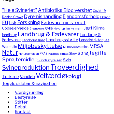
"Hele Svineriet"
Antibiotika
Biodiversitet
Covid-19
Dyremishandling
Ejendomsforhold
Danish Crown
Eksport
Forskning
Fødevareministeriet
EU
fisk
Jagt
Klima
gylle
Godsejervælde
Havbrug
Greenpeace
Ian Heilmann
Landbrug & Fødevarer
Landbrug &
landbrug
Fødevarer
Landbrugsstøtte
Landdistrikter
Landbrugsjord
Lea
Miljøbeskyttelse
MRSA
Wermelin
mink
Miljøstyrelsen
Natur
sprøjtegifte
PFAS
Skov
Naturstyrelsen
Rasmus Ejrnæs
Sprøjtemidler
Svin
Sundsstyrelsen
Troværdighed
Svineproduktion
Velfærd
Økologi
Turisme
Vandløb
Toggle sidebar & navigation
Værdigrundlag
Bestyrelse
Stifter
Debat
Kontakt