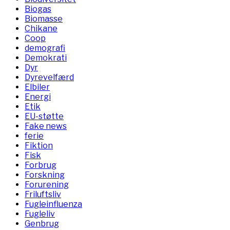
Biogas
Biomasse
Chikane
Coop
demografi
Demokrati
Dyr
Dyrevelfærd
Elbiler
Energi
Etik
EU-støtte
Fake news
ferie
Fiktion
Fisk
Forbrug
Forskning
Forurening
Friluftsliv
Fugleinfluenza
Fugleliv
Genbrug