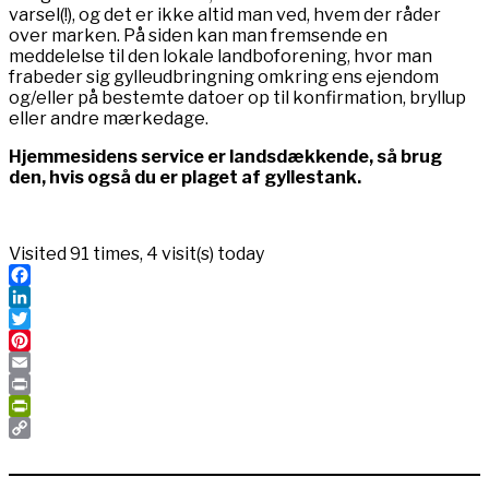
varsel(!), og det er ikke altid man ved, hvem der råder
over marken. På siden kan man fremsende en
meddelelse til den lokale landboforening, hvor man
frabeder sig gylleudbringning omkring ens ejendom
og/eller på bestemte datoer op til konfirmation, bryllup
eller andre mærkedage.
Hjemmesidens service er landsdækkende, så brug
den, hvis også du er plaget af gyllestank.
Visited 91 times, 4 visit(s) today
Facebook
LinkedIn
Twitter
Pinterest
Email
Print
PrintFriendly
Copy
Link