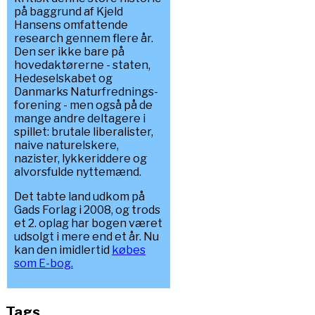
på baggrund af Kjeld
Hansens omfattende
research gennem flere år.
Den ser ikke bare på
hovedaktørerne - staten,
Hedeselskabet og
Danmarks Naturfrednings-
forening - men også på de
mange andre deltagere i
spillet: brutale liberalister,
naive naturelskere,
nazister, lykkeriddere og
alvorsfulde nyttemænd.
Det tabte land udkom på
Gads Forlag i 2008, og trods
et 2. oplag har bogen været
udsolgt i mere end et år. Nu
kan den imidlertid
købes
som E-bog.
Tags