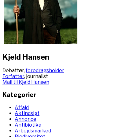
Kjeld Hansen
Debattør,
foredragsholder
Forfatter
, journalist
Mail til Kjeld Hansen
Kategorier
Affald
Aktindsigt
Annonce
Antibiotika
Arbejdsmarked
Biodiversitet