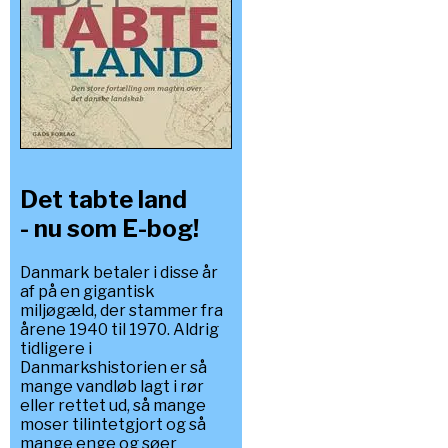
Det tabte land
- nu som E-bog!
Danmark betaler i disse år
af på en gigantisk
miljøgæld, der stammer fra
årene 1940 til 1970. Aldrig
tidligere i
Danmarkshistorien er så
mange vandløb lagt i rør
eller rettet ud, så mange
moser tilintetgjort og så
mange enge og søer