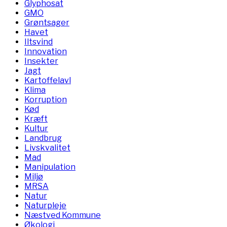
Glyphosat
GMO
Grøntsager
Havet
Iltsvind
Innovation
Insekter
Jagt
Kartoffelavl
Klima
Korruption
Kød
Kræft
Kultur
Landbrug
Livskvalitet
Mad
Manipulation
Miljø
MRSA
Natur
Naturpleje
Næstved Kommune
Økologi