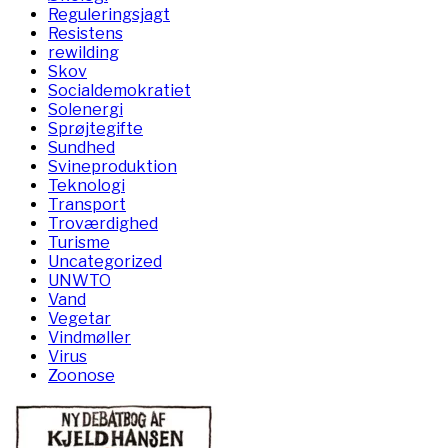
Reguleringsjagt
Resistens
rewilding
Skov
Socialdemokratiet
Solenergi
Sprøjtegifte
Sundhed
Svineproduktion
Teknologi
Transport
Troværdighed
Turisme
Uncategorized
UNWTO
Vand
Vegetar
Vindmøller
Virus
Zoonose