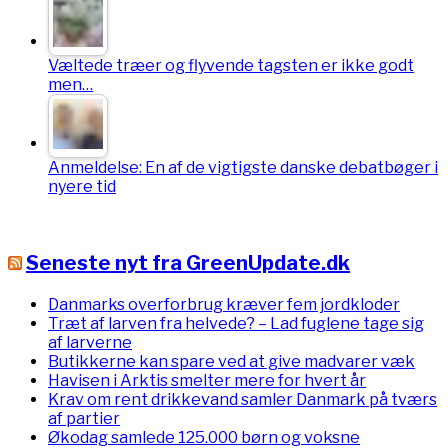
Væltede træer og flyvende tagsten er ikke godt
men…
Anmeldelse: En af de vigtigste danske debatbøger i
nyere tid
Seneste nyt fra GreenUpdate.dk
Danmarks overforbrug kræver fem jordkloder
Træt af larven fra helvede? – Lad fuglene tage sig
af larverne
Butikkerne kan spare ved at give madvarer væk
Havisen i Arktis smelter mere for hvert år
Krav om rent drikkevand samler Danmark på tværs
af partier
Økodag samlede 125.000 børn og voksne