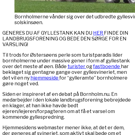
Bornholmerne vånder sig over det udbredte gyllesvi
solskinsøen.
GENERES DU AF GYLLESTANK KAN DU
HER
FINDE DIN
LANDBRUGSFORENING OG BEDE DEN SØRGE FOR EN
VARSLING!
Til trods for Østersøens perle som turistparadis lider
bornholmerne under massive gener i form af gyllestank
over det meste af øen. Både
turister
og
fastboende
har
beklaget sig gentagne gange over gyllesvineriet, men
det vil en ny
hjemmeside
for “gylleramte” bornholmere
gøre noget ved.
Siden er inspireret af en debat på Bornholm.nu. En
medarbejder i den lokale landbrugsforening bebrejdede
en klager, at han ikke havde bedt
ejeren/lejeren/forpagteren om at få et varsel om
kommende gyllespredning.
Hjemmesidens webmaster mener ikke, at det er dem,
der generes af svineriet, som aktivt skal bede om et