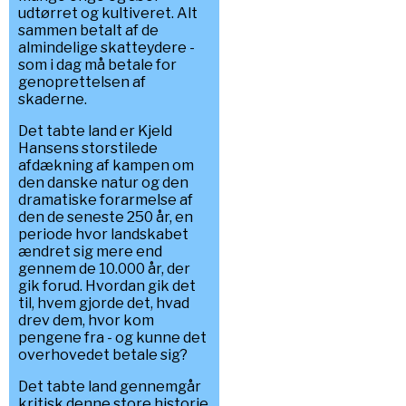
udtørret og kultiveret. Alt
sammen betalt af de
almindelige skatteydere -
som i dag må betale for
genoprettelsen af
skaderne.
Det tabte land er Kjeld
Hansens storstilede
afdækning af kampen om
den danske natur og den
dramatiske forarmelse af
den de seneste 250 år, en
periode hvor landskabet
ændret sig mere end
gennem de 10.000 år, der
gik forud. Hvordan gik det
til, hvem gjorde det, hvad
drev dem, hvor kom
pengene fra - og kunne det
overhovedet betale sig?
Det tabte land gennemgår
kritisk denne store historie