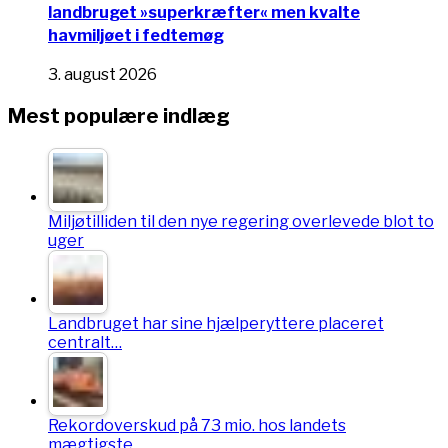
landbruget »superkræfter« men kvalte
havmiljøet i fedtemøg
3. august 2026
Mest populære indlæg
Miljøtilliden til den nye regering overlevede blot to
uger
Landbruget har sine hjælperyttere placeret
centralt…
Rekordoverskud på 73 mio. hos landets
mægtigste…