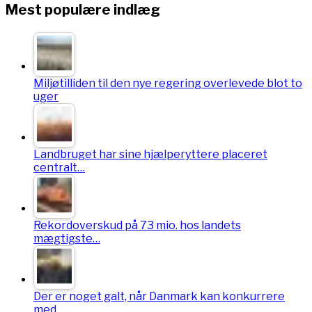
Mest populære indlæg
Miljøtilliden til den nye regering overlevede blot to
uger
Landbruget har sine hjælperyttere placeret
centralt…
Rekordoverskud på 73 mio. hos landets
mægtigste…
Der er noget galt, når Danmark kan konkurrere
med…