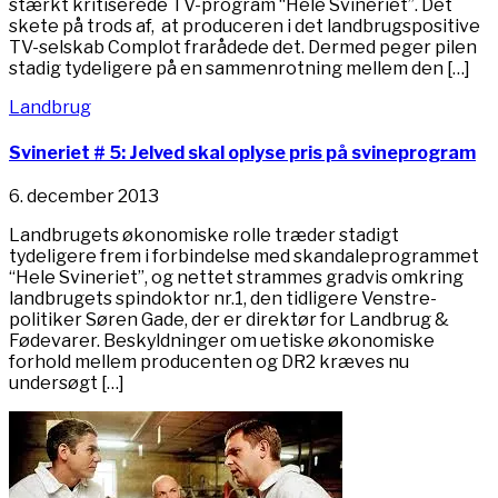
stærkt kritiserede TV-program “Hele Svineriet”. Det
skete på trods af, at produceren i det landbrugspositive
TV-selskab Complot frarådede det. Dermed peger pilen
stadig tydeligere på en sammenrotning mellem den […]
Landbrug
Svineriet # 5: Jelved skal oplyse pris på svineprogram
6. december 2013
Landbrugets økonomiske rolle træder stadigt
tydeligere frem i forbindelse med skandaleprogrammet
“Hele Svineriet”, og nettet strammes gradvis omkring
landbrugets spindoktor nr.1, den tidligere Venstre-
politiker Søren Gade, der er direktør for Landbrug &
Fødevarer. Beskyldninger om uetiske økonomiske
forhold mellem producenten og DR2 kræves nu
undersøgt […]