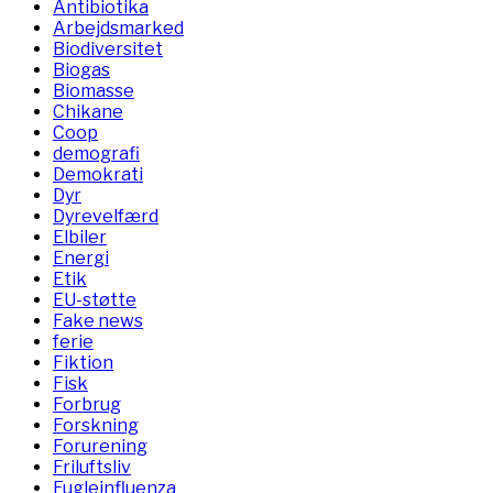
Antibiotika
Arbejdsmarked
Biodiversitet
Biogas
Biomasse
Chikane
Coop
demografi
Demokrati
Dyr
Dyrevelfærd
Elbiler
Energi
Etik
EU-støtte
Fake news
ferie
Fiktion
Fisk
Forbrug
Forskning
Forurening
Friluftsliv
Fugleinfluenza