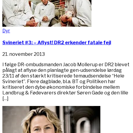
Dyr
Svineriet #3: – Aflyst! DR2 erkender fatale fejl
21. november 2013
I følge DR-ombudsmanden Jacob Mollerup er DR2 blevet
pålagt at aflyse den planlagte gen-udsendelse lørdag
23/11 af den stærkt kritiserede temaudsendelse “Hele
Svineriet”. Flere dagblade, bl.a. BT og Politiken har
kritiseret den dybe økonomiske forbindelse mellem
Landbrug & Fødevarers direktør Søren Gade og den lille
[…]