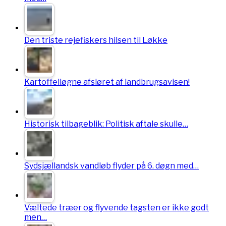
Den triste rejefiskers hilsen til Løkke
Kartoffelløgne afsløret af landbrugsavisen!
Historisk tilbageblik: Politisk aftale skulle…
Sydsjællandsk vandløb flyder på 6. døgn med…
Væltede træer og flyvende tagsten er ikke godt
men…