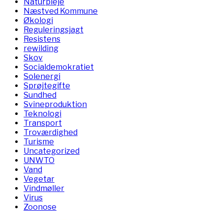
Naturpleje
Næstved Kommune
Økologi
Reguleringsjagt
Resistens
rewilding
Skov
Socialdemokratiet
Solenergi
Sprøjtegifte
Sundhed
Svineproduktion
Teknologi
Transport
Troværdighed
Turisme
Uncategorized
UNWTO
Vand
Vegetar
Vindmøller
Virus
Zoonose