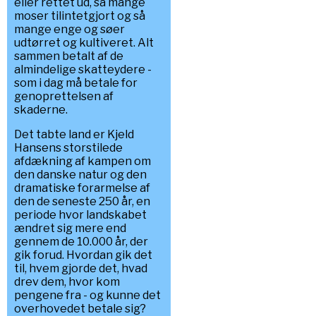
eller rettet ud, så mange
moser tilintetgjort og så
mange enge og søer
udtørret og kultiveret. Alt
sammen betalt af de
almindelige skatteydere -
som i dag må betale for
genoprettelsen af
skaderne.
Det tabte land er Kjeld
Hansens storstilede
afdækning af kampen om
den danske natur og den
dramatiske forarmelse af
den de seneste 250 år, en
periode hvor landskabet
ændret sig mere end
gennem de 10.000 år, der
gik forud. Hvordan gik det
til, hvem gjorde det, hvad
drev dem, hvor kom
pengene fra - og kunne det
overhovedet betale sig?