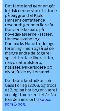
Det tabte land gennemgår
kritisk denne store historie
på baggrund af Kjeld
Hansens omfattende
research gennem flere år.
Den ser ikke bare på
hovedaktørerne - staten,
Hedeselskabet og
Danmarks Naturfrednings-
forening - men også på de
mange andre deltagere i
spillet: brutale liberalister,
naive naturelskere,
nazister, lykkeriddere og
alvorsfulde nyttemænd.
Det tabte land udkom på
Gads Forlag i 2008, og trods
et 2. oplag har bogen været
udsolgt i mere end et år. Nu
kan den imidlertid
købes
som E-bog.