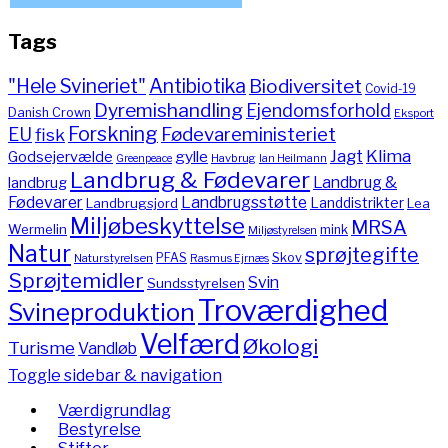
Tags
"Hele Svineriet"
Antibiotika
Biodiversitet
Covid-19
Dyremishandling
Ejendomsforhold
Danish Crown
Eksport
Forskning
Fødevareministeriet
EU
fisk
Jagt
Klima
gylle
Godsejervælde
Havbrug
Greenpeace
Ian Heilmann
Landbrug & Fødevarer
Landbrug &
landbrug
Fødevarer
Landbrugsstøtte
Landdistrikter
Landbrugsjord
Lea
Miljøbeskyttelse
MRSA
Wermelin
mink
Miljøstyrelsen
Natur
sprøjtegifte
PFAS
Skov
Naturstyrelsen
Rasmus Ejrnæs
Sprøjtemidler
Svin
Sundsstyrelsen
Troværdighed
Svineproduktion
Velfærd
Økologi
Turisme
Vandløb
Toggle sidebar & navigation
Værdigrundlag
Bestyrelse