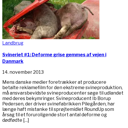
Landbrug
Svineriet #1: Deforme grise gemmes af vejen i
Danmark
14. november 2013
Mens danske medier foretrækker at producere
betalte reklamefilm for den ekstreme svineproduktion,
må ansvarsbevidste svineproducenter søge til udlandet
med deres bekymringer. Svineproducent Ib Borup
Pedersen, der driver svinefabrikken Pilegården, har
længe haft mistanke til sprøjtemidlet RoundUp som
årsag til et foruroligende stort antal deforme og
dødfødte […]