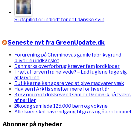
Slutspillet er indledt for det danske svin
Seneste nyt fra GreenUpdate.dk
Forurening på Cheminovas gamle fabriksgrund
bliver nu indkapslet
Danmarks overforbrug kræver fem jordkloder
Træt af larven fra helvede? – Lad fuglene tage sig
af larverne
Butikkerne kan spare ved at give madvarer væk
Havisen i Arktis smelter mere for hvert år
Krav om rent drikkevand samler Danmark på tværs
af partier
Økodag samlede 125.000 børn og voksne
Alle køer skal have adgang til græs og åben himmel
Abonner på nyheder