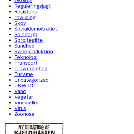
Økologi
Reguleringsjagt
Resistens
rewilding
Skov
Socialdemokratiet
Solenergi
Sprøjtegifte
Sundhed
Svineproduktion
Teknologi
Transport
Troværdighed
Turisme
Uncategorized
UNWTO
Vand
Vegetar
Vindmøller
Virus
Zoonose