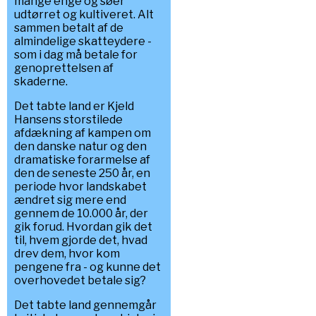
mange enge og søer
udtørret og kultiveret. Alt
sammen betalt af de
almindelige skatteydere -
som i dag må betale for
genoprettelsen af
skaderne.
Det tabte land er Kjeld
Hansens storstilede
afdækning af kampen om
den danske natur og den
dramatiske forarmelse af
den de seneste 250 år, en
periode hvor landskabet
ændret sig mere end
gennem de 10.000 år, der
gik forud. Hvordan gik det
til, hvem gjorde det, hvad
drev dem, hvor kom
pengene fra - og kunne det
overhovedet betale sig?
Det tabte land gennemgår