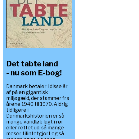
Det tabte land
- nu som E-bog!
Danmark betaler i disse år
af på en gigantisk
miljøgæld, der stammer fra
årene 1940 til 1970. Aldrig
tidligere i
Danmarkshistorien er så
mange vandløb lagt i rør
eller rettet ud, så mange
moser tilintetgjort og så