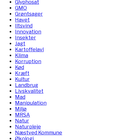
Glyphosat
GMO
Grøntsager
Havet
Iltsvind
Innovation
Insekter
Jagt
Kartoffelavl
Klima
Korruption
Kød
Kræft
Kultur
Landbrug
Livskvalitet
Mad
Manipulation
Miljø
MRSA
Natur
Naturpleje
Næstved Kommune
Økologi