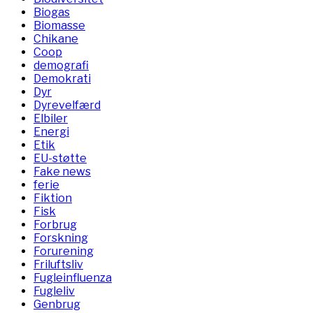
Biogas
Biomasse
Chikane
Coop
demografi
Demokrati
Dyr
Dyrevelfærd
Elbiler
Energi
Etik
EU-støtte
Fake news
ferie
Fiktion
Fisk
Forbrug
Forskning
Forurening
Friluftsliv
Fugleinfluenza
Fugleliv
Genbrug