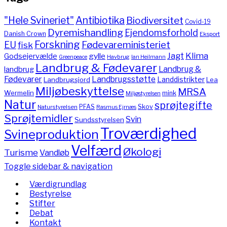
"Hele Svineriet"
Antibiotika
Biodiversitet
Covid-19
Dyremishandling
Ejendomsforhold
Danish Crown
Eksport
Forskning
Fødevareministeriet
EU
fisk
Jagt
Klima
gylle
Godsejervælde
Havbrug
Greenpeace
Ian Heilmann
Landbrug & Fødevarer
Landbrug &
landbrug
Fødevarer
Landbrugsstøtte
Landdistrikter
Landbrugsjord
Lea
Miljøbeskyttelse
MRSA
Wermelin
mink
Miljøstyrelsen
Natur
sprøjtegifte
PFAS
Skov
Naturstyrelsen
Rasmus Ejrnæs
Sprøjtemidler
Svin
Sundsstyrelsen
Troværdighed
Svineproduktion
Velfærd
Økologi
Turisme
Vandløb
Toggle sidebar & navigation
Værdigrundlag
Bestyrelse
Stifter
Debat
Kontakt