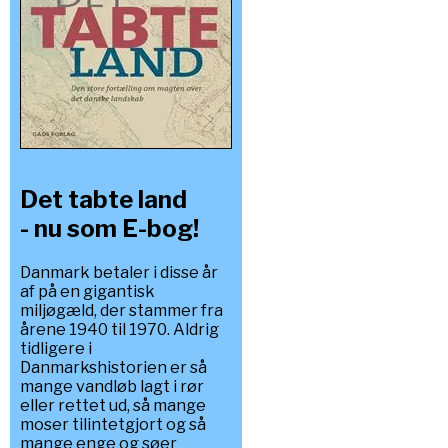
Det tabte land
- nu som E-bog!
Danmark betaler i disse år
af på en gigantisk
miljøgæld, der stammer fra
årene 1940 til 1970. Aldrig
tidligere i
Danmarkshistorien er så
mange vandløb lagt i rør
eller rettet ud, så mange
moser tilintetgjort og så
mange enge og søer