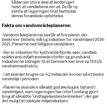
Sådan ser store dele af landbruget
helst, at vandløbene ser ud. De får ny
støtte af regeringen til at fastholde
denne forældede opfattelse.
Fakta om vandområdeplanerne:
-Vandområdeplanerne består af fire planer, der
beskriver tilstand, mål og indsatser for vandmiljøet 2016-
2021. Planerne hed tidligere vandplaner.
-Der er indsatser for kystvande/fjorde, søer, vandløb,
spildevand, miljøfremmede stoffer og grundvand.
Indsatserne bidrager til, at Danmark kan leve op til EU’s
vandrammedirektiv.
-I alt skal der bruges ca. 4,2 milliarder kroner på et bedre
vandmiljø i perioden.
-Planerne skal sikre såkaldt god økologisk tilstand i
vandmiljøet, men regeringen har i stort omfang gjort
brug af såkaldte ”undtagelsesbestemmelser”, der gør
det muligt at udskyde miljøindsatsen.