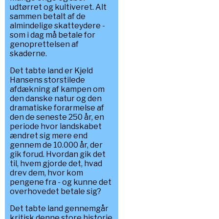
udtørret og kultiveret. Alt
sammen betalt af de
almindelige skatteydere -
som i dag må betale for
genoprettelsen af
skaderne.
Det tabte land er Kjeld
Hansens storstilede
afdækning af kampen om
den danske natur og den
dramatiske forarmelse af
den de seneste 250 år, en
periode hvor landskabet
ændret sig mere end
gennem de 10.000 år, der
gik forud. Hvordan gik det
til, hvem gjorde det, hvad
drev dem, hvor kom
pengene fra - og kunne det
overhovedet betale sig?
Det tabte land gennemgår
kritisk denne store historie