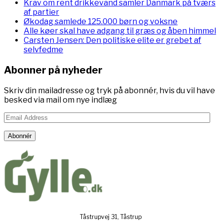
Krav om rent drikkevand samler Danmark på tværs
af partier
Økodag samlede 125.000 børn og voksne
Alle køer skal have adgang til græs og åben himmel
Carsten Jensen: Den politiske elite er grebet af
selvfedme
Abonner på nyheder
Skriv din mailadresse og tryk på abonnér, hvis du vil have
besked via mail om nye indlæg
Email
Address
Abonnér
Tåstrupvej 31, Tåstrup