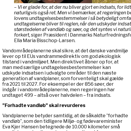
– Vi er glade for, at der nu bliver gjort en indsats, for lid
naturligvis også ret. Men vi bemærker, at regeringen b
lovens undtagelsesbestemmelser i så betydeligt omfa
undtagelserne bliver til reglen, når den udskyder indsat
størstedelen af vandløb og søer, og det syntes vi naturl
forkert,
siger Præsident i Danmarks Naturfredningsf
Ella Maria Bisschop-Larsen.
Vandområdeplanerne skal sikre, at det danske vandmiljø
lever op til EUs vandrammedirektiv om god økologisk
tilstand i vandmiljøet. Men direktivet åbner op for, at
man med særlige undtagelsesbestemmelser kan
udskyde indsatsen i udvalgte områder til den næste
generation af vandplaner, som forventeligt skal gælde
fra 2021 til 2027. For eksempel er der 856 søer, der
indgår i vandområdeplanerne, men regeringen har
undtaget 499 – altså over halvdelen – fra indsats.
”Forhadte vandløb” skal revurderes
Vandplanerne betyder samtidig, at de såkaldte ”forhadte
vandløb”, som den tidligere Miljø- og fødevareminister
Eva Kjer Hansen betegnede de 10.000 kilometer små