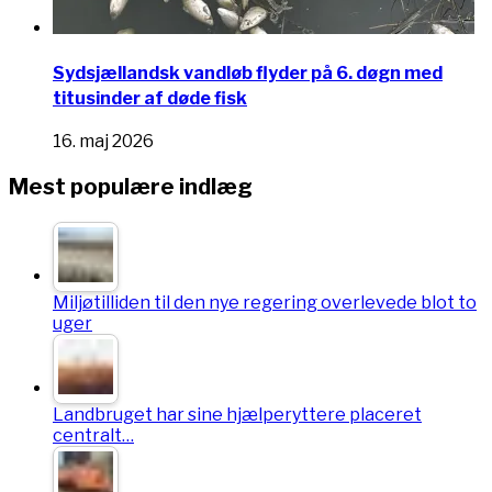
Sydsjællandsk vandløb flyder på 6. døgn med
titusinder af døde fisk
16. maj 2026
Mest populære indlæg
Miljøtilliden til den nye regering overlevede blot to
uger
Landbruget har sine hjælperyttere placeret
centralt…