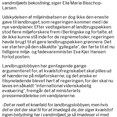
vandmiljøets bekostning,
siger Ella Maria Bisschop-
Larsen.
Udskydelsen af miljøindsatsen er dog ikke den eneste
gave til landbruget, som regeringen kommer med i de
nye vandplaner. Efter vedtagelsen af landbrugspakken
stod flere miljøforskere frem i Berlingske og fortalte, at
de ikke kunne stå inde for de regnemetoder, regeringen
havde brugt til at gøre landbrugspakken grønnere. Det
var starten på den såkaldte ”gyllegate”, der førte til at nu
tidligere miljø- og fødevareminister Eva Kjer Hansen
forlod posten.
Landbrugslobbyen har gentagende gange
argumenteret for, at kvælstofregnskabet skal pilles ud
af hænderne på miljøforskerne, og det ønske er
tilsyneladende blevet hørt af regeringen, for der skal nu
laves en såkaldt ”international videnskabelig
evaluering”, fremgår det af ministeriets
pressemeddelelse om vandplanerne.
-Det er reelt et knæfald for landbrugslobbyen, men hvis
det er det der skal til for at imødegå de, der siger kvælstof
ingen betydning har i vandmiljøet, ja så imødeser vi med