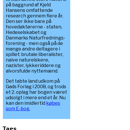
på baggrund af Kjeld
Hansens omfattende
research gennem flere år.
Den ser ikke bare på
hovedaktørerne - staten,
Hedeselskabet og
Danmarks Naturfrednings-
forening - men også på de
mange andre deltagere i
spillet: brutale liberalister,
naive naturelskere,
nazister, lykkeriddere og
alvorsfulde nyttemænd.
Det tabte land udkom på
Gads Forlag i 2008, og trods
et 2. oplag har bogen været
udsolgt i mere end et år. Nu
kan den imidlertid
købes
som E-bog.
Tags