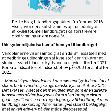
Dette bilag til landbrugspakken fra februar 2016
viser, hvor der skal strammes op i udledningen
af kvælstof, men landbruget skal først levere
opstramningen om nogle år.
Udskyder miljøindsatser af hensyn til landbruget
Vandplanerne viser samtidig, at en del af indsatsen med
at nedbringe udledningen af kvælstof, der risikerer at
skabe iltsvind i danske kystvand, udskydes til efter 2021.
Konkret udsættes et indsatsbehov på 6200 tons til efter
2021.
– Man udskyder halvdelen af den nødvendige indsats for at
skabe bedre vandmiljø langs danske kyster til efter 2021.
Det skal ses i lyset af den merudledning, som er en direkte
konsekvens af den julegave i form af en kæmpe ekstra
gødningstilladelse, som regeringen gav til landbruget med
landbrugspakken, og det er naturligvis stærkt beklageligt,
at et enkelt erhverv på den måde tilgodeses på