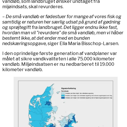
vandløb, som landbruget ønsker undtaget fra
mijøindsats, skal revurderes.
– De små vandløb er fødestuer for mange af vores fisk og
samtidig er naturen her særlig udsat på grund af gødning
og sprøjtegift fra landbruget. Det ligger endnu ikke fast,
hvordan man vil ”revurdere” de små vandløb, men vi håber
bestemt ikke, at det ender med en bunden
nedskæringsopgave,
siger Ella Maria Bisschop-Larsen.
I den oprindelige første generation af vandplaner var
målet at sikre vandkvaliteten i alle 75.000 kilometer
vandløb. Miljøindsatsen er nu nedbarberet til 19.000
kilometer vandløb.