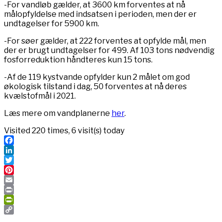
-For vandløb gælder, at 3600 km forventes at nå
målopfyldelse med indsatsen i perioden, men der er
undtagelser for 5900 km.
-For søer gælder, at 222 forventes at opfylde mål, men
der er brugt undtagelser for 499. Af 103 tons nødvendig
fosforreduktion håndteres kun 15 tons.
-Af de 119 kystvande opfylder kun 2 målet om god
økologisk tilstand i dag, 50 forventes at nå deres
kvælstofmål i 2021.
Læs mere om vandplanerne
her
.
Visited 220 times, 6 visit(s) today
Facebook
LinkedIn
Twitter
Pinterest
Email
Print
PrintFriendly
Copy