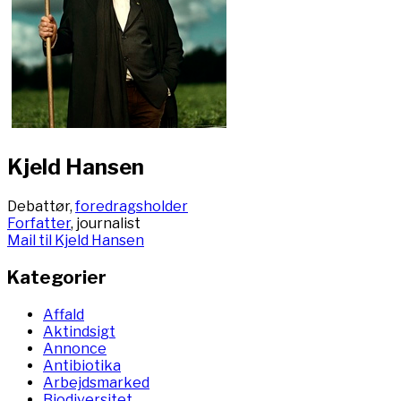
Kjeld Hansen
Debattør,
foredragsholder
Forfatter
, journalist
Mail til Kjeld Hansen
Kategorier
Affald
Aktindsigt
Annonce
Antibiotika
Arbejdsmarked
Biodiversitet