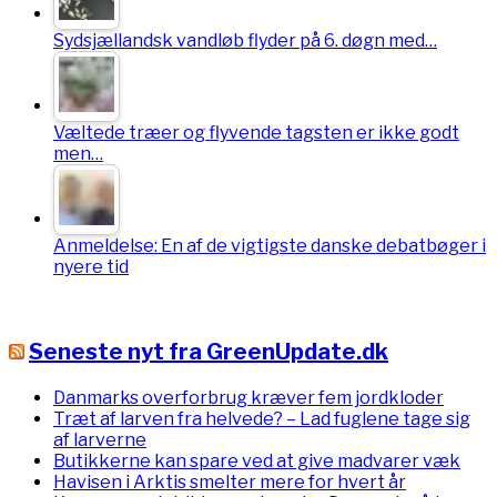
Sydsjællandsk vandløb flyder på 6. døgn med…
Væltede træer og flyvende tagsten er ikke godt
men…
Anmeldelse: En af de vigtigste danske debatbøger i
nyere tid
Seneste nyt fra GreenUpdate.dk
Danmarks overforbrug kræver fem jordkloder
Træt af larven fra helvede? – Lad fuglene tage sig
af larverne
Butikkerne kan spare ved at give madvarer væk
Havisen i Arktis smelter mere for hvert år