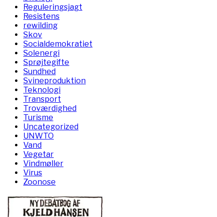
Reguleringsjagt
Resistens
rewilding
Skov
Socialdemokratiet
Solenergi
Sprøjtegifte
Sundhed
Svineproduktion
Teknologi
Transport
Troværdighed
Turisme
Uncategorized
UNWTO
Vand
Vegetar
Vindmøller
Virus
Zoonose