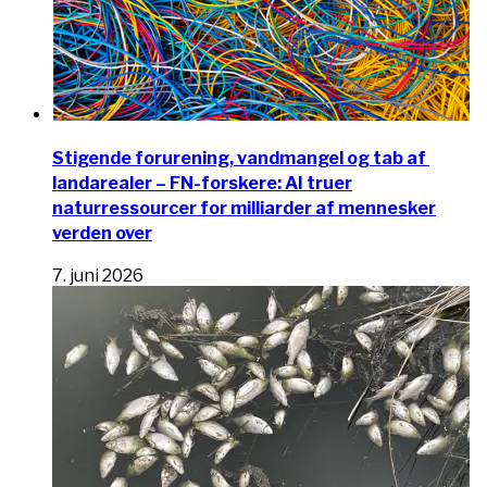
Stigende forurening, vandmangel og tab af ​​
landarealer – FN-forskere: AI truer
naturressourcer for milliarder af mennesker
verden over
7. juni 2026