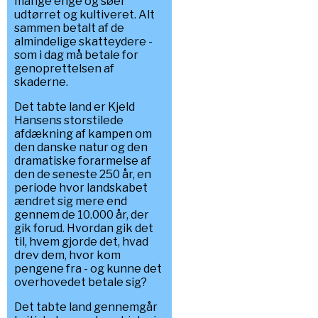
mange enge og søer
udtørret og kultiveret. Alt
sammen betalt af de
almindelige skatteydere -
som i dag må betale for
genoprettelsen af
skaderne.
Det tabte land er Kjeld
Hansens storstilede
afdækning af kampen om
den danske natur og den
dramatiske forarmelse af
den de seneste 250 år, en
periode hvor landskabet
ændret sig mere end
gennem de 10.000 år, der
gik forud. Hvordan gik det
til, hvem gjorde det, hvad
drev dem, hvor kom
pengene fra - og kunne det
overhovedet betale sig?
Det tabte land gennemgår