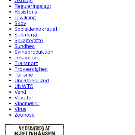
Økologi
Reguleringsjagt
Resistens
rewilding
Skov
Socialdemokratiet
Solenergi
Sprøjtegifte
Sundhed
Svineproduktion
Teknologi
Transport
Troværdighed
Turisme
Uncategorized
UNWTO
Vand
Vegetar
Vindmøller
Virus
Zoonose