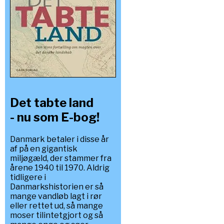
Det tabte land
- nu som E-bog!
Danmark betaler i disse år
af på en gigantisk
miljøgæld, der stammer fra
årene 1940 til 1970. Aldrig
tidligere i
Danmarkshistorien er så
mange vandløb lagt i rør
eller rettet ud, så mange
moser tilintetgjort og så