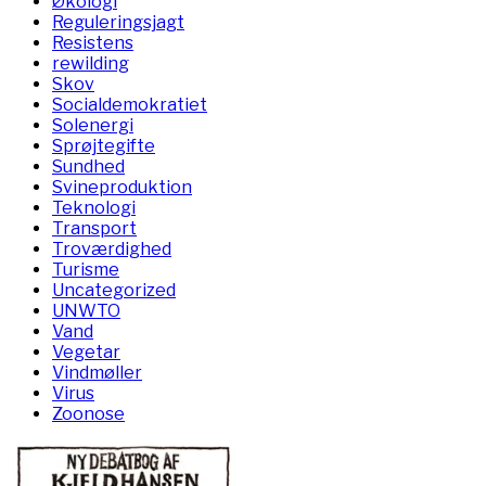
Økologi
Reguleringsjagt
Resistens
rewilding
Skov
Socialdemokratiet
Solenergi
Sprøjtegifte
Sundhed
Svineproduktion
Teknologi
Transport
Troværdighed
Turisme
Uncategorized
UNWTO
Vand
Vegetar
Vindmøller
Virus
Zoonose