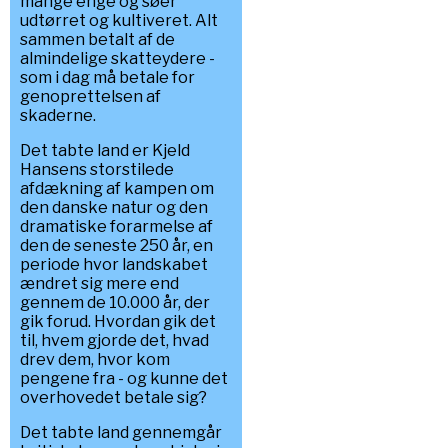
mange enge og søer
udtørret og kultiveret. Alt
sammen betalt af de
almindelige skatteydere -
som i dag må betale for
genoprettelsen af
skaderne.
Det tabte land er Kjeld
Hansens storstilede
afdækning af kampen om
den danske natur og den
dramatiske forarmelse af
den de seneste 250 år, en
periode hvor landskabet
ændret sig mere end
gennem de 10.000 år, der
gik forud. Hvordan gik det
til, hvem gjorde det, hvad
drev dem, hvor kom
pengene fra - og kunne det
overhovedet betale sig?
Det tabte land gennemgår