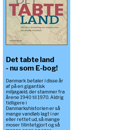
Det tabte land
- nu som E-bog!
Danmark betaler i disse år
af på en gigantisk
miljøgæld, der stammer fra
årene 1940 til 1970. Aldrig
tidligere i
Danmarkshistorien er så
mange vandløb lagt i rør
eller rettet ud, så mange
moser tilintetgjort og så