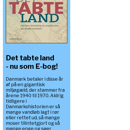
Det tabte land
- nu som E-bog!
Danmark betaler i disse år
af på en gigantisk
miljøgæld, der stammer fra
årene 1940 til 1970. Aldrig
tidligere i
Danmarkshistorien er så
mange vandløb lagt i rør
eller rettet ud, så mange
moser tilintetgjort og så
mange enge og søer