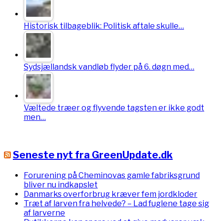
Historisk tilbageblik: Politisk aftale skulle…
Sydsjællandsk vandløb flyder på 6. døgn med…
Væltede træer og flyvende tagsten er ikke godt
men…
Seneste nyt fra GreenUpdate.dk
Forurening på Cheminovas gamle fabriksgrund
bliver nu indkapslet
Danmarks overforbrug kræver fem jordkloder
Træt af larven fra helvede? – Lad fuglene tage sig
af larverne