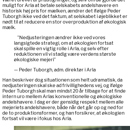
muligt for Arla at betale selskabets andelshavere en
historisk høj pris for mælken, ændrer det ifølge Peder
Tuborgh ikke ved det faktum, at selskabet i øjeblikket er
nødt til at reducere en stor overproduktion af økologisk
mælk.
”Nedjusteringen ændrer ikke ved vores
langsigtede strategi, om at økologien fortsat
skal spille en vigtig rolle i Arla, og selv efter
reduktionen vil vi stadig være verdens største
økologiske mejeri”
— Peder Tuborgh, adm. direktør i Arla
Han beskriver dog situationen som helt udramatisk, da
nedjusteringen skal ske ad frivillighedens vej, og ifølge
Peder Tuborgh skal man mindst 20 år tilbage for at finde
intern uro mellem Arlas konventionelle og økologiske
andelshavere. I dag er der gensidig respekt mellem alle
mejeriets andelshavere, både når det går op og ned for
de to produktionsformer, og han forsikrer, at økologien
fortsat vil være i fokus hos Arla.