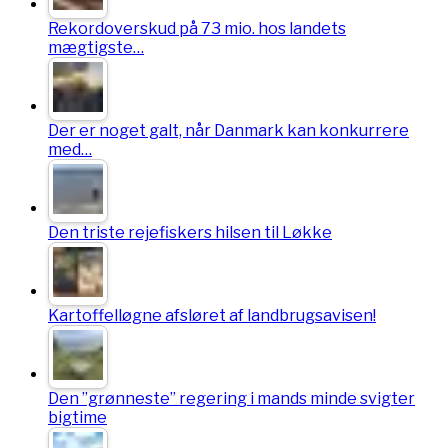
Rekordoverskud på 73 mio. hos landets
mægtigste…
Der er noget galt, når Danmark kan konkurrere
med…
Den triste rejefiskers hilsen til Løkke
Kartoffelløgne afsløret af landbrugsavisen!
Den ”grønneste” regering i mands minde svigter
bigtime