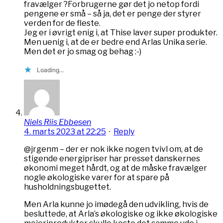
fravælger ?Forbrugerne gør det jo netop fordi
pengene er små – så ja, det er penge der styrer
verden for de fleste.
Jeg er i øvrigt enig i, at Thise laver super produkter.
Men uenig i, at de er bedre end Arlas Unika serie.
Men det er jo smag og behag :-)
Loading...
Niels Riis Ebbesen
4. marts 2023 at 22:25
·
Reply
@jrgenm – der er nok ikke nogen tvivl om, at de
stigende energipriser har presset danskernes
økonomi meget hårdt, og at de måske fravælger
nogle økologiske varer for at spare på
husholdningsbugettet.
Men Arla kunne jo imødegå den udvikling, hvis de
besluttede, at Arla’s økologiske og ikke økologiske