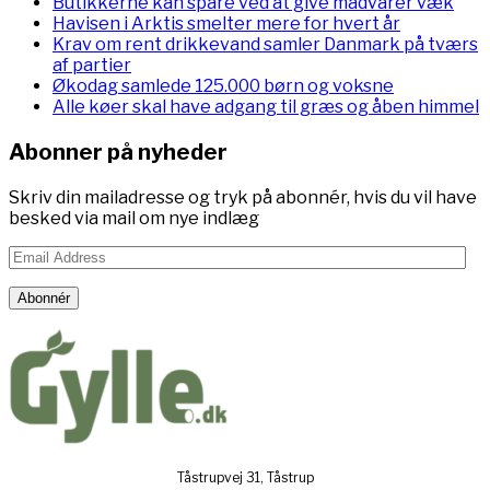
Butikkerne kan spare ved at give madvarer væk
Havisen i Arktis smelter mere for hvert år
Krav om rent drikkevand samler Danmark på tværs
af partier
Økodag samlede 125.000 børn og voksne
Alle køer skal have adgang til græs og åben himmel
Abonner på nyheder
Skriv din mailadresse og tryk på abonnér, hvis du vil have
besked via mail om nye indlæg
Email
Address
Abonnér
Tåstrupvej 31, Tåstrup