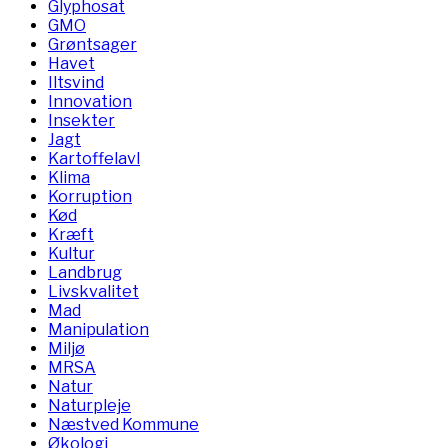
Glyphosat
GMO
Grøntsager
Havet
Iltsvind
Innovation
Insekter
Jagt
Kartoffelavl
Klima
Korruption
Kød
Kræft
Kultur
Landbrug
Livskvalitet
Mad
Manipulation
Miljø
MRSA
Natur
Naturpleje
Næstved Kommune
Økologi