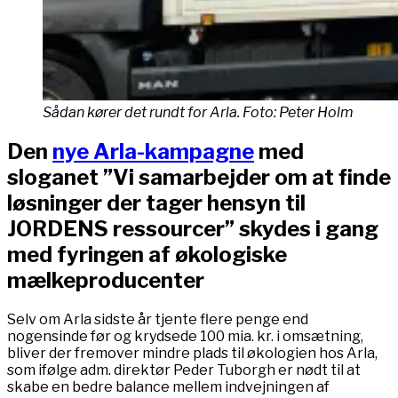
Sådan kører det rundt for Arla. Foto: Peter Holm
Den
nye Arla-kampagne
med
sloganet ”Vi samarbejder om at finde
løsninger der tager hensyn til
JORDENS ressourcer” skydes i gang
med fyringen af økologiske
mælkeproducenter
Selv om Arla sidste år tjente flere penge end
nogensinde før og krydsede 100 mia. kr. i omsætning,
bliver der fremover mindre plads til økologien hos Arla,
som ifølge adm. direktør Peder Tuborgh er nødt til at
skabe en bedre balance mellem indvejningen af