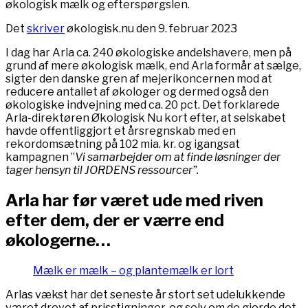
økologisk mælk og efterspørgslen.
Det
skriver
økologisk.nu den 9. februar 2023
I dag har Arla ca. 240 økologiske andelshavere, men på
grund af mere økologisk mælk, end Arla formår at sælge,
sigter den danske gren af mejerikoncernen mod at
reducere antallet af økologer og dermed også den
økologiske indvejning med ca. 20 pct. Det forklarede
Arla-direktøren Økologisk Nu kort efter, at selskabet
havde offentliggjort et årsregnskab med en
rekordomsætning på 102 mia. kr. og igangsat
kampagnen ”
Vi samarbejder om at finde løsninger der
tager hensyn til JORDENS ressourcer”.
Arla har før været ude med riven
efter dem, der er værre end
økologerne…
Mælk er mælk – og plantemælk er lort
Arlas vækst har det seneste år stort set udelukkende
været drevet af prisstigninger, og selv om de gjorde det