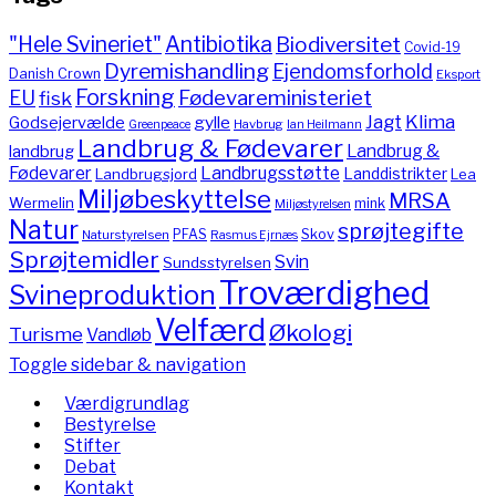
"Hele Svineriet"
Antibiotika
Biodiversitet
Covid-19
Dyremishandling
Ejendomsforhold
Danish Crown
Eksport
Forskning
Fødevareministeriet
EU
fisk
Jagt
Klima
gylle
Godsejervælde
Havbrug
Greenpeace
Ian Heilmann
Landbrug & Fødevarer
Landbrug &
landbrug
Fødevarer
Landbrugsstøtte
Landdistrikter
Landbrugsjord
Lea
Miljøbeskyttelse
MRSA
Wermelin
mink
Miljøstyrelsen
Natur
sprøjtegifte
PFAS
Skov
Naturstyrelsen
Rasmus Ejrnæs
Sprøjtemidler
Svin
Sundsstyrelsen
Troværdighed
Svineproduktion
Velfærd
Økologi
Turisme
Vandløb
Toggle sidebar & navigation
Værdigrundlag
Bestyrelse
Stifter
Debat
Kontakt