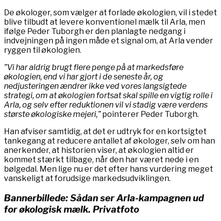
De økologer, som vælger at forlade økologien, vil i stedet
blive tilbudt at levere konventionel mælk til Arla, men
ifølge Peder Tuborgh er den planlagte nedgang i
indvejningen på ingen måde et signal om, at Arla vender
ryggen til økologien.
”Vi har aldrig brugt flere penge på at markedsføre
økologien, end vi har gjort i de seneste år, og
nedjusteringen ændrer ikke ved vores langsigtede
strategi, om at økologien fortsat skal spille en vigtig rolle i
Arla, og selv efter reduktionen vil vi stadig være verdens
største økologiske mejeri,”
pointerer Peder Tuborgh.
Han afviser samtidig, at det er udtryk for en kortsigtet
tankegang at reducere antallet af økologer, selv om han
anerkender, at historien viser, at økologien altid er
kommet stærkt tilbage, når den har været nede i en
bølgedal. Men lige nu er det efter hans vurdering meget
vanskeligt at forudsige markedsudviklingen.
Bannerbillede: Sådan ser Arla-kampagnen ud
for økologisk mælk. Privatfoto