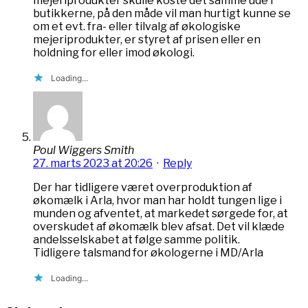
mejeriprodukter skulle koste det samme ude i
butikkerne, på den måde vil man hurtigt kunne se
om et evt. fra- eller tilvalg af økologiske
mejeriprodukter, er styret af prisen eller en
holdning for eller imod økologi.
Loading...
Poul Wiggers Smith
27. marts 2023 at 20:26
·
Reply
Der har tidligere været overproduktion af
økomælk i Arla, hvor man har holdt tungen lige i
munden og afventet, at markedet sørgede for, at
overskudet af økomælk blev afsat. Det vil klæde
andelsselskabet at følge samme politik.
Tidligere talsmand for økologerne i MD/Arla
Loading...