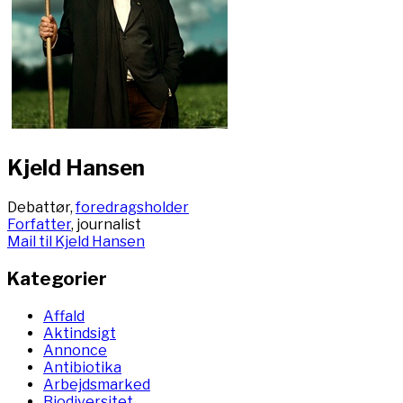
Kjeld Hansen
Debattør,
foredragsholder
Forfatter
, journalist
Mail til Kjeld Hansen
Kategorier
Affald
Aktindsigt
Annonce
Antibiotika
Arbejdsmarked
Biodiversitet