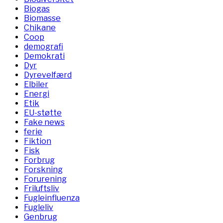
Biogas
Biomasse
Chikane
Coop
demografi
Demokrati
Dyr
Dyrevelfærd
Elbiler
Energi
Etik
EU-støtte
Fake news
ferie
Fiktion
Fisk
Forbrug
Forskning
Forurening
Friluftsliv
Fugleinfluenza
Fugleliv
Genbrug