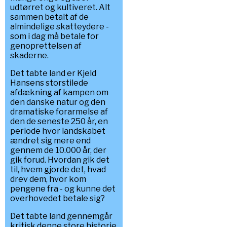
udtørret og kultiveret. Alt
sammen betalt af de
almindelige skatteydere -
som i dag må betale for
genoprettelsen af
skaderne.
Det tabte land er Kjeld
Hansens storstilede
afdækning af kampen om
den danske natur og den
dramatiske forarmelse af
den de seneste 250 år, en
periode hvor landskabet
ændret sig mere end
gennem de 10.000 år, der
gik forud. Hvordan gik det
til, hvem gjorde det, hvad
drev dem, hvor kom
pengene fra - og kunne det
overhovedet betale sig?
Det tabte land gennemgår
kritisk denne store historie