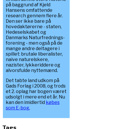
på baggrund af Kjeld
Hansens omfattende
research gennem flere år.
Den ser ikke bare på
hovedaktørerne - staten,
Hedeselskabet og
Danmarks Naturfrednings-
forening - men også på de
mange andre deltagere i
spillet: brutale liberalister,
naive naturelskere,
nazister, lykkeriddere og
alvorsfulde nyttemænd.
Det tabte land udkom på
Gads Forlag i 2008, og trods
et 2. oplag har bogen været
udsolgt i mere end et år. Nu
kan den imidlertid
købes
som E-bog.
Tags