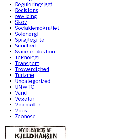
Reguleringsjagt
Resistens
rewilding
Skov
Socialdemokratiet
Solenergi
Sprøjtegifte
Sundhed
Svineproduktion
Teknologi
Transport
Troværdighed
Turisme
Uncategorized
UNWTO
Vand
Vegetar
Vindmøller
Virus
Zoonose