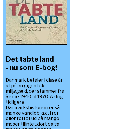
Det tabte land
- nu som E-bog!
Danmark betaler i disse år
af på en gigantisk
miljøgæld, der stammer fra
årene 1940 til 1970. Aldrig
tidligere i
Danmarkshistorien er så
mange vandløb lagt i rør
eller rettet ud, så mange
moser tilintetgjort og så