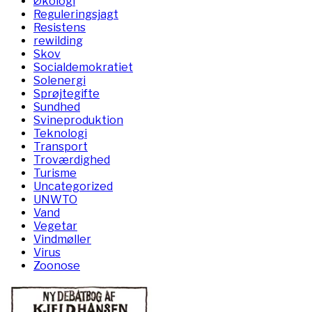
Økologi
Reguleringsjagt
Resistens
rewilding
Skov
Socialdemokratiet
Solenergi
Sprøjtegifte
Sundhed
Svineproduktion
Teknologi
Transport
Troværdighed
Turisme
Uncategorized
UNWTO
Vand
Vegetar
Vindmøller
Virus
Zoonose