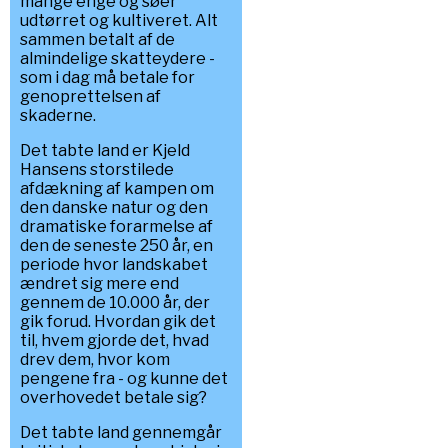
mange enge og søer
udtørret og kultiveret. Alt
sammen betalt af de
almindelige skatteydere -
som i dag må betale for
genoprettelsen af
skaderne.
Det tabte land er Kjeld
Hansens storstilede
afdækning af kampen om
den danske natur og den
dramatiske forarmelse af
den de seneste 250 år, en
periode hvor landskabet
ændret sig mere end
gennem de 10.000 år, der
gik forud. Hvordan gik det
til, hvem gjorde det, hvad
drev dem, hvor kom
pengene fra - og kunne det
overhovedet betale sig?
Det tabte land gennemgår