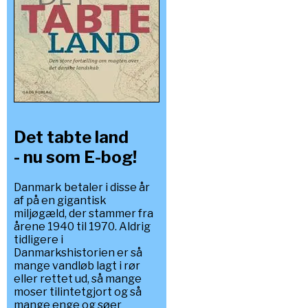
Det tabte land
- nu som E-bog!
Danmark betaler i disse år
af på en gigantisk
miljøgæld, der stammer fra
årene 1940 til 1970. Aldrig
tidligere i
Danmarkshistorien er så
mange vandløb lagt i rør
eller rettet ud, så mange
moser tilintetgjort og så
mange enge og søer