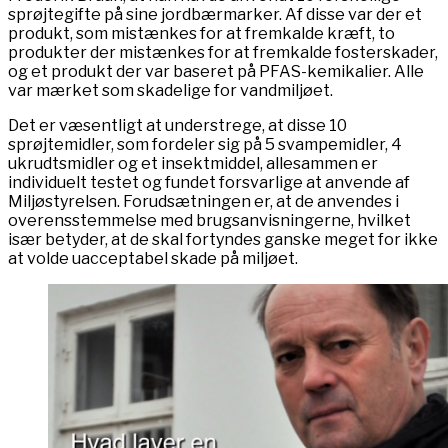
sprøjtegifte på sine jordbærmarker. Af disse var der et
produkt, som mistænkes for at fremkalde kræft, to
produkter der mistænkes for at fremkalde fosterskader,
og et produkt der var baseret på PFAS-kemikalier. Alle
var mærket som skadelige for vandmiljøet.
Det er væsentligt at understrege, at disse 10
sprøjtemidler, som fordeler sig på 5 svampemidler, 4
ukrudtsmidler og et insektmiddel, allesammen er
individuelt testet og fundet forsvarlige at anvende af
Miljøstyrelsen. Forudsætningen er, at de anvendes i
overensstemmelse med brugsanvisningerne, hvilket
især betyder, at de skal fortyndes ganske meget for ikke
at volde uacceptabel skade på miljøet.