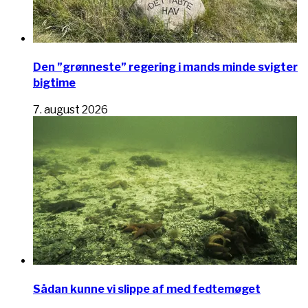
Den ”grønneste” regering i mands minde svigter
bigtime
7. august 2026
Sådan kunne vi slippe af med fedtemøget