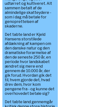
udtørret og kultiveret. Alt
sammen betalt af de
almindelige skatteydere -
som i dag må betale for
genoprettelsen af
skaderne.
Det tabte land er Kjeld
Hansens storstilede
afdækning af kampen om
den danske natur og den
dramatiske forarmelse af
den de seneste 250 år, en
periode hvor landskabet
ændret sig mere end
gennem de 10.000 år, der
gik forud. Hvordan gik det
til, hvem gjorde det, hvad
drev dem, hvor kom
pengene fra - og kunne det
overhovedet betale sig?
Det tabte land gennemgår
kritisk denne store historie