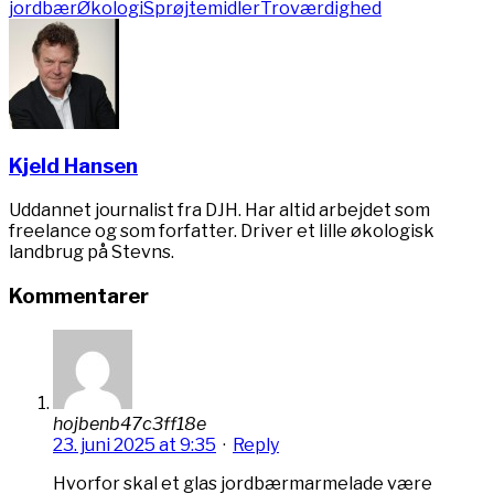
jordbær
Økologi
Sprøjtemidler
Troværdighed
Kjeld Hansen
Uddannet journalist fra DJH. Har altid arbejdet som
freelance og som forfatter. Driver et lille økologisk
landbrug på Stevns.
Kommentarer
hojbenb47c3ff18e
23. juni 2025 at 9:35
·
Reply
Hvorfor skal et glas jordbærmarmelade være