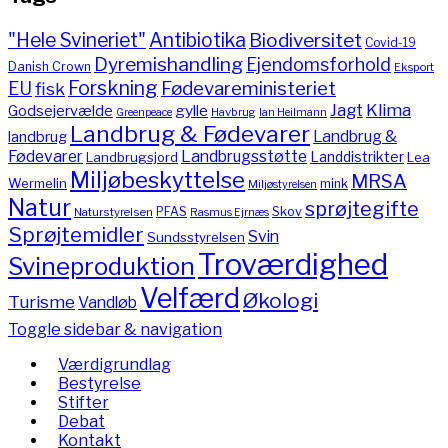
"Hele Svineriet"
Antibiotika
Biodiversitet
Covid-19
Dyremishandling
Ejendomsforhold
Danish Crown
Eksport
Forskning
Fødevareministeriet
EU
fisk
Jagt
Klima
gylle
Godsejervælde
Havbrug
Greenpeace
Ian Heilmann
Landbrug & Fødevarer
Landbrug &
landbrug
Fødevarer
Landbrugsstøtte
Landdistrikter
Landbrugsjord
Lea
Miljøbeskyttelse
MRSA
Wermelin
mink
Miljøstyrelsen
Natur
sprøjtegifte
PFAS
Skov
Naturstyrelsen
Rasmus Ejrnæs
Sprøjtemidler
Svin
Sundsstyrelsen
Troværdighed
Svineproduktion
Velfærd
Økologi
Turisme
Vandløb
Toggle sidebar & navigation
Værdigrundlag
Bestyrelse
Stifter
Debat
Kontakt