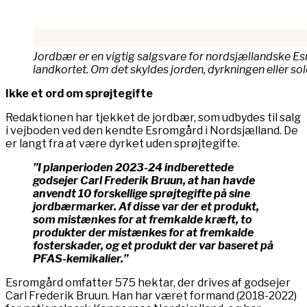
Jordbær er en vigtig salgsvare for nordsjællandske 
landkortet. Om det skyldes jorden, dyrkningen eller sol
Ikke et ord om sprøjtegifte
Redaktionen har tjekket de jordbær, som udbydes til salg
i vejboden ved den kendte Esromgård i Nordsjælland. De
er langt fra at være dyrket uden sprøjtegifte.
”I planperioden 2023-24 indberettede
godsejer Carl Frederik Bruun, at han havde
anvendt 10 forskellige sprøjtegifte på sine
jordbærmarker. Af disse var der et produkt,
som mistænkes for at fremkalde kræft, to
produkter der mistænkes for at fremkalde
fosterskader, og et produkt der var baseret på
PFAS-kemikalier.”
Esromgård omfatter 575 hektar, der drives af godsejer
Carl Frederik Bruun. Han har været formand (2018-2022)