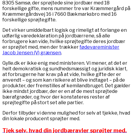
8305 Samsø, der sprøjtede sine jordbær med 18
forskellige gifte, mens nummer tre var Kræmmergård på
Kræmmergårdsvej 16 i 7660 Bækmarksbro med 16
forskellige sprøjtegifte.
Det virker umiddelbart logisk og rimeligt at forlange en
udførlig varedeklaration på jordbærrene, så alle
forbrugere kan vide, hvilke sprøjtegifte deres jordbær
er sprøjtet med, men der trækker
fødevareminister
Jacob Jensen (V) grænsen
.
Gylle.dk er ikke enig med ministeren. Vi mener, at det er
helt demokratisk og sundhedsmæssigt og juridisk klart,
at forbrugerne har krav på at vide, hvilke gifte der er
anvendt – og som kan risikere at blive indtaget – på de
produkter, der fremstilles af kemilandbruget. Det gælder
ikke mindst jordbær, der er en af de mest sprøjtede
bærafgrøder, og hvor der konstateres rester af
sprøjtegifte på stort set alle partier.
Derfor tilbyder vi denne mulighed for selv at tjekke, hvad
din lokale producent sprøjter med.
Tjek selv, hvad din jordbæravler sprøjter med.