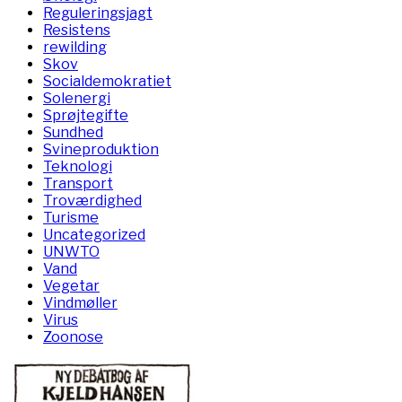
Reguleringsjagt
Resistens
rewilding
Skov
Socialdemokratiet
Solenergi
Sprøjtegifte
Sundhed
Svineproduktion
Teknologi
Transport
Troværdighed
Turisme
Uncategorized
UNWTO
Vand
Vegetar
Vindmøller
Virus
Zoonose