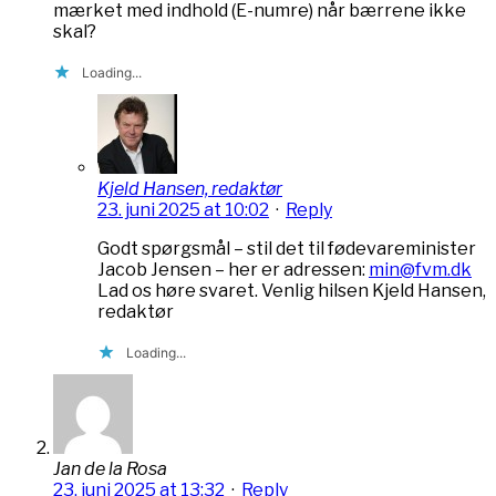
mærket med indhold (E-numre) når bærrene ikke
skal?
Loading...
Kjeld Hansen, redaktør
23. juni 2025 at 10:02
·
Reply
Godt spørgsmål – stil det til fødevareminister
Jacob Jensen – her er adressen:
min@fvm.dk
Lad os høre svaret. Venlig hilsen Kjeld Hansen,
redaktør
Loading...
Jan de la Rosa
23. juni 2025 at 13:32
·
Reply