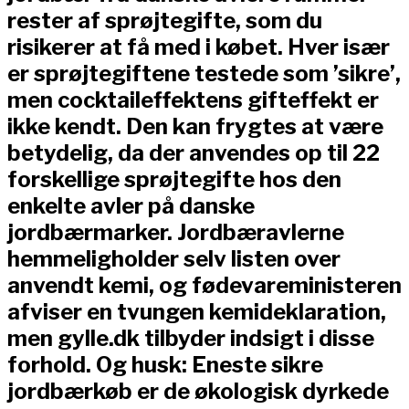
rester af sprøjtegifte, som du
risikerer at få med i købet. Hver især
er sprøjtegiftene testede som ’sikre’,
men cocktaileffektens gifteffekt er
ikke kendt. Den kan frygtes at være
betydelig, da der anvendes op til 22
forskellige sprøjtegifte hos den
enkelte avler på danske
jordbærmarker. Jordbæravlerne
hemmeligholder selv listen over
anvendt kemi, og fødevareministeren
afviser en tvungen kemideklaration,
men gylle.dk tilbyder indsigt i disse
forhold. Og husk: Eneste sikre
jordbærkøb er de økologisk dyrkede