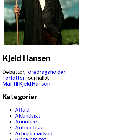
Kjeld Hansen
Debattør,
foredragsholder
Forfatter
, journalist
Mail til Kjeld Hansen
Kategorier
Affald
Aktindsigt
Annonce
Antibiotika
Arbejdsmarked
Biodiversitet