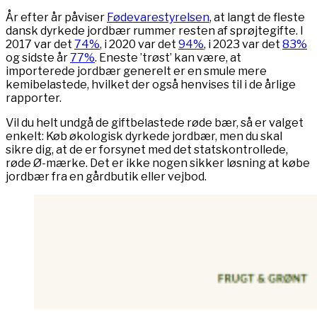
År efter år påviser
Fødevarestyrelsen
, at langt de fleste
dansk dyrkede jordbær rummer resten af sprøjtegifte. I
2017 var det
74%
, i 2020 var det
94%
, i 2023 var det
83%
og sidste år
77%
. Eneste ’trøst’ kan være, at
importerede jordbær generelt er en smule mere
kemibelastede, hvilket der også henvises til i de årlige
rapporter.
Vil du helt undgå de giftbelastede røde bær, så er valget
enkelt: Køb økologisk dyrkede jordbær, men du skal
sikre dig, at de er forsynet med det statskontrollede,
røde Ø-mærke. Det er ikke nogen sikker løsning at købe
jordbær fra en gårdbutik eller vejbod.