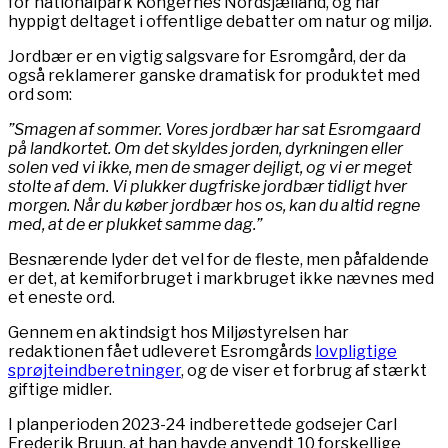
for nationalpark Kongernes Nordsjælland, og har
hyppigt deltaget i offentlige debatter om natur og miljø.
Jordbær er en vigtig salgsvare for Esromgård, der da
også reklamerer ganske dramatisk for produktet med
ord som:
”Smagen af sommer. Vores jordbær har sat Esromgaard
på landkortet. Om det skyldes jorden, dyrkningen eller
solen ved vi ikke, men de smager dejligt, og vi er meget
stolte af dem.
Vi plukker dugfriske jordbær tidligt hver
morgen. Når du køber jordbær hos os, kan du altid regne
med, at de er plukket samme dag.”
Besnærende lyder det vel for de fleste, men påfaldende
er det, at kemiforbruget i markbruget ikke nævnes med
et eneste ord.
Gennem en aktindsigt hos Miljøstyrelsen har
redaktionen fået udleveret Esromgårds
lovpligtige
sprøjteindberetninger
, og de viser et forbrug af stærkt
giftige midler.
I planperioden 2023-24 indberettede godsejer Carl
Frederik Bruun, at han havde anvendt 10 forskellige