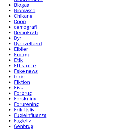
Biogas
Biomasse
Chikane
Coop
demografi
Demokrati
Dyr
Dyrevelfærd
Elbiler
Energi
Etik
EU-støtte
Fake news
ferie
Fiktion
Fisk
Forbrug
Forskning
Forurening
Friluftsliv
Fugleinfluenza
Fugleliv
Genbrug