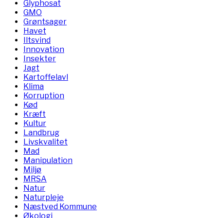
Glyphosat
GMO
Grøntsager
Havet
Iltsvind
Innovation
Insekter
Jagt
Kartoffelavl
Klima
Korruption
Kød
Kræft
Kultur
Landbrug
Livskvalitet
Mad
Manipulation
Miljø
MRSA
Natur
Naturpleje
Næstved Kommune
Økologi