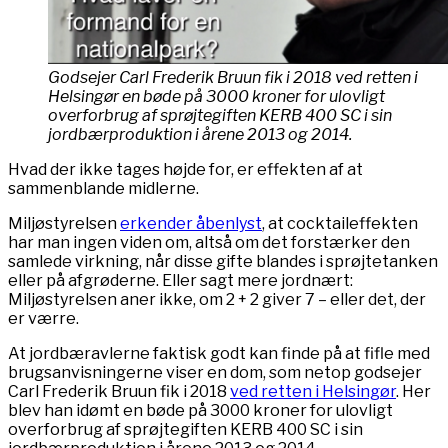
Godsejer Carl Frederik Bruun fik i 2018 ved retten i
Helsingør en bøde på 3000 kroner for ulovligt
overforbrug af sprøjtegiften KERB 400 SC i sin
jordbærproduktion i årene 2013 og 2014.
Hvad der ikke tages højde for, er effekten af at
sammenblande midlerne.
Miljøstyrelsen
erkender åbenlyst
, at cocktaileffekten
har man ingen viden om, altså om det forstærker den
samlede virkning, når disse gifte blandes i sprøjtetanken
eller på afgrøderne. Eller sagt mere jordnært:
Miljøstyrelsen aner ikke, om 2 + 2 giver 7 – eller det, der
er værre.
At jordbæravlerne faktisk godt kan finde på at fifle med
brugsanvisningerne viser en dom, som netop godsejer
Carl Frederik Bruun fik i 2018
ved retten i Helsingør
. Her
blev han idømt en bøde på 3000 kroner for ulovligt
overforbrug af sprøjtegiften KERB 400 SC i sin