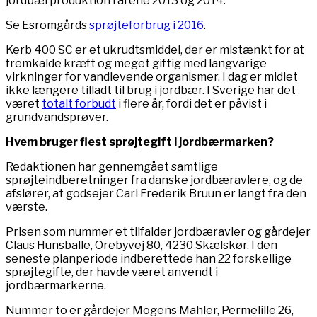
jordbærproduktion i årene 2013 og 2014.
Se Esromgårds
sprøjteforbrug i 2016
.
Kerb 400 SC er et ukrudtsmiddel, der er mistænkt for at
fremkalde kræft og meget giftig med langvarige
virkninger for vandlevende organismer. I dag er midlet
ikke længere tilladt til brug i jordbær. I Sverige har det
været
totalt forbudt
i flere år, fordi det er påvist i
grundvandsprøver.
Hvem bruger flest sprøjtegift i jordbærmarken?
Redaktionen har gennemgået samtlige
sprøjteindberetninger fra danske jordbæravlere, og de
afslører, at godsejer Carl Frederik Bruun er langt fra den
værste.
Prisen som nummer et tilfalder jordbæravler og gårdejer
Claus Hunsballe, Orebyvej 80, 4230 Skælskør. I den
seneste planperiode indberettede han 22 forskellige
sprøjtegifte, der havde været anvendt i
jordbærmarkerne.
Nummer to er gårdejer Mogens Mahler, Permelille 26,