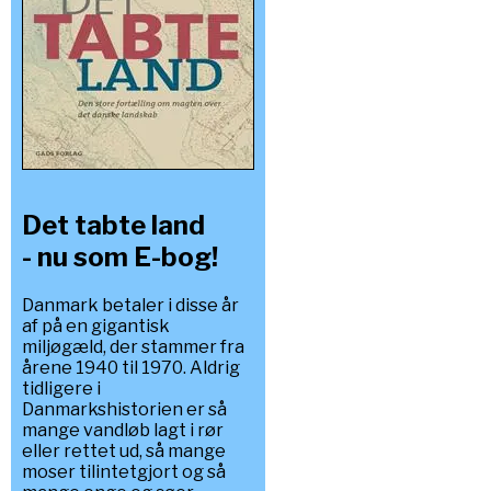
Det tabte land
- nu som E-bog!
Danmark betaler i disse år
af på en gigantisk
miljøgæld, der stammer fra
årene 1940 til 1970. Aldrig
tidligere i
Danmarkshistorien er så
mange vandløb lagt i rør
eller rettet ud, så mange
moser tilintetgjort og så