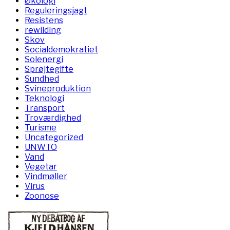
Økologi
Reguleringsjagt
Resistens
rewilding
Skov
Socialdemokratiet
Solenergi
Sprøjtegifte
Sundhed
Svineproduktion
Teknologi
Transport
Troværdighed
Turisme
Uncategorized
UNWTO
Vand
Vegetar
Vindmøller
Virus
Zoonose