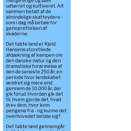
mange enge og søer
udtørret og kultiveret. Alt
sammen betalt af de
almindelige skatteydere -
som i dag må betale for
genoprettelsen af
skaderne.
Det tabte land er Kjeld
Hansens storstilede
afdækning af kampen om
den danske natur og den
dramatiske forarmelse af
den de seneste 250 år, en
periode hvor landskabet
ændret sig mere end
gennem de 10.000 år, der
gik forud. Hvordan gik det
til, hvem gjorde det, hvad
drev dem, hvor kom
pengene fra - og kunne det
overhovedet betale sig?
Det tabte land gennemgår