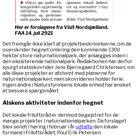
Her er forslagene fra Visit Nordsjælland.
FAA 14. juli 2921
Det fremgår ikke klart af projektbeskrivelserne, om de
overskrider hegnet omkring den kommende 1300
hektar store naturnationalpark, der anlægges inden i
den eksisterende nationalpark. Redaktionen har derfor
spurgt statsskovrider Jens Bjerregaard Christensen, om
alle disse projekter er afstemt med planerne for
naturnationalparken, men skovrideren holder ferie.
Ingen andre i Naturstyrelsens lokale enhed har ønsket
at besvare spørgsmålet.
Alskens aktiviteter indenfor hegnet
Det lokale friluftsråd er derimod begejstret for de
mange projekter i naturnationalparken. Da forslaget
blev sendt i høring i februar i år
udtalte
den lokale
formand i Friluftsrådet, Poul Erik Petersen: