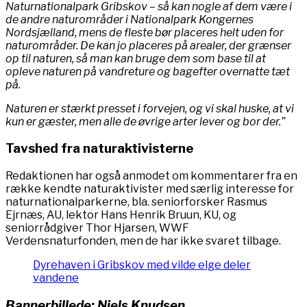
Naturnationalpark Gribskov – så kan nogle af dem være i
de andre naturområder i Nationalpark Kongernes
Nordsjælland, mens de fleste bør placeres helt uden for
naturområder. De kan jo placeres på arealer, der grænser
op til naturen, så man kan bruge dem som base til at
opleve naturen på vandreture og bagefter overnatte tæt
på.
Naturen er stærkt presset i forvejen, og vi skal huske, at vi
kun er gæster, men alle de øvrige arter lever og bor der.”
Tavshed fra naturaktivisterne
Redaktionen har også anmodet om kommentarer fra en
række kendte naturaktivister med særlig interesse for
naturnationalparkerne, bla. seniorforsker Rasmus
Ejrnæs, AU, lektor Hans Henrik Bruun, KU, og
seniorrådgiver Thor Hjarsen, WWF
Verdensnaturfonden, men de har ikke svaret tilbage.
Dyrehaven i Gribskov med vilde elge deler
vandene
Bannerbillede: Niels Knudsen