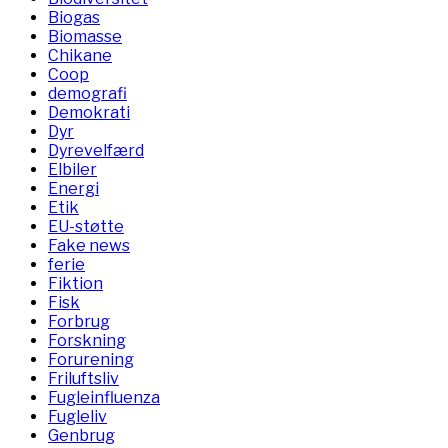
Biogas
Biomasse
Chikane
Coop
demografi
Demokrati
Dyr
Dyrevelfærd
Elbiler
Energi
Etik
EU-støtte
Fake news
ferie
Fiktion
Fisk
Forbrug
Forskning
Forurening
Friluftsliv
Fugleinfluenza
Fugleliv
Genbrug