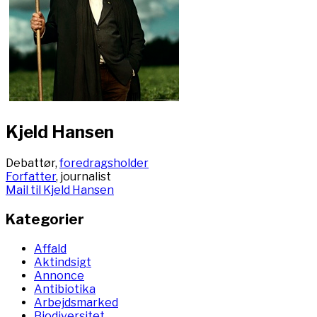
Kjeld Hansen
Debattør,
foredragsholder
Forfatter
, journalist
Mail til Kjeld Hansen
Kategorier
Affald
Aktindsigt
Annonce
Antibiotika
Arbejdsmarked
Biodiversitet