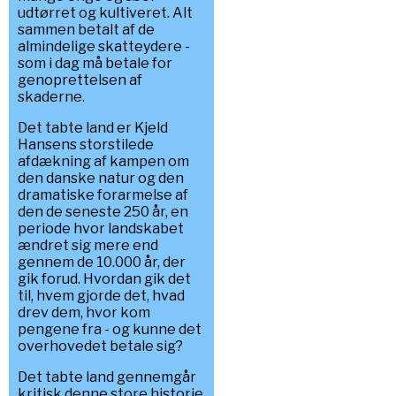
udtørret og kultiveret. Alt
sammen betalt af de
almindelige skatteydere -
som i dag må betale for
genoprettelsen af
skaderne.
Det tabte land er Kjeld
Hansens storstilede
afdækning af kampen om
den danske natur og den
dramatiske forarmelse af
den de seneste 250 år, en
periode hvor landskabet
ændret sig mere end
gennem de 10.000 år, der
gik forud. Hvordan gik det
til, hvem gjorde det, hvad
drev dem, hvor kom
pengene fra - og kunne det
overhovedet betale sig?
Det tabte land gennemgår
kritisk denne store historie