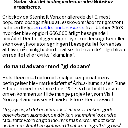
Sådan skal det indhegnede område i Gribskov
organiseres.
Gribskov og Stenholt Vang er allerede det 8. mest
populære besøgsmål ud af 50 skovområder for gæster i
naturen ifølge
en ældre undersøgelse
fra oktober 2003,
hvor der blev opgjort 666.000 årligt besøgende i
området. Der foreligger ingen nyere undersøgelser eller
skøn over, hvor stor øgningen i besøgstallet forventes
at blive, når muligheden for at se ”fritlevende” elge bliver
en realitet eller dyrke ”glamping”.
Idemand advarer mod ”glidebane”
Hele ideen med naturnationalparker på naturens
betingelser blev markedsført af Århus-humanisten Rune
E. Larsen med en større bog i 2017. Vi har bedt Larsen
om en kommentar til de mange projekter, som Visit
Nordsjælland ønsker at markedsføre. Her er svaret:
“Jeg synes, at det er udmærket, at man tænker i gode
oplevelsesmuligheder, og dér kan ‘glamping’ og andre
faciliteter være en god idé, hvis man sikrer, at det sker
under maksimal hensyntagen til naturen. Jeg vil dog også