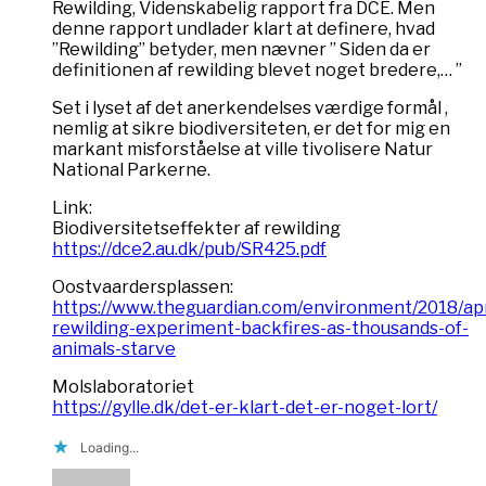
Rewilding, Videnskabelig rapport fra DCE. Men
denne rapport undlader klart at definere, hvad
”Rewilding” betyder, men nævner ” Siden da er
definitionen af rewilding blevet noget bredere,… ”
Set i lyset af det anerkendelses værdige formål ,
nemlig at sikre biodiversiteten, er det for mig en
markant misforståelse at ville tivolisere Natur
National Parkerne.
Link:
Biodiversitetseffekter af rewilding
https://dce2.au.dk/pub/SR425.pdf
Oostvaardersplassen:
https://www.theguardian.com/environment/2018/ap
rewilding-experiment-backfires-as-thousands-of-
animals-starve
Molslaboratoriet
https://gylle.dk/det-er-klart-det-er-noget-lort/
Loading...