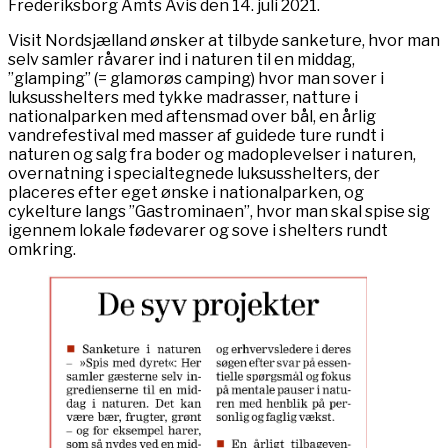
Frederiksborg Amts Avis den 14. juli 2021.
Visit Nordsjælland ønsker at tilbyde sanketure, hvor man
selv samler råvarer ind i naturen til en middag,
”glamping” (= glamorøs camping) hvor man sover i
luksusshelters med tykke madrasser, natture i
nationalparken med aftensmad over bål, en årlig
vandrefestival med masser af guidede ture rundt i
naturen og salg fra boder og madoplevelser i naturen,
overnatning i specialtegnede luksusshelters, der
placeres efter eget ønske i nationalparken, og
cykelture langs ”Gastrominaen”, hvor man skal spise sig
igennem lokale fødevarer og sove i shelters rundt
omkring.