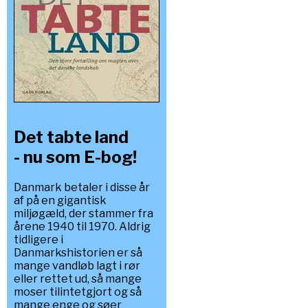
Det tabte land
- nu som E-bog!
Danmark betaler i disse år
af på en gigantisk
miljøgæld, der stammer fra
årene 1940 til 1970. Aldrig
tidligere i
Danmarkshistorien er så
mange vandløb lagt i rør
eller rettet ud, så mange
moser tilintetgjort og så
mange enge og søer