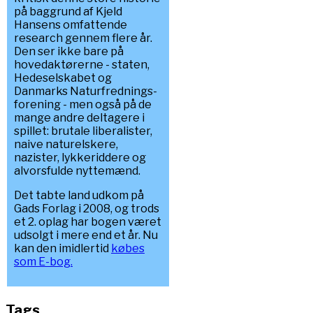
på baggrund af Kjeld
Hansens omfattende
research gennem flere år.
Den ser ikke bare på
hovedaktørerne - staten,
Hedeselskabet og
Danmarks Naturfrednings-
forening - men også på de
mange andre deltagere i
spillet: brutale liberalister,
naive naturelskere,
nazister, lykkeriddere og
alvorsfulde nyttemænd.
Det tabte land udkom på
Gads Forlag i 2008, og trods
et 2. oplag har bogen været
udsolgt i mere end et år. Nu
kan den imidlertid
købes
som E-bog.
Tags