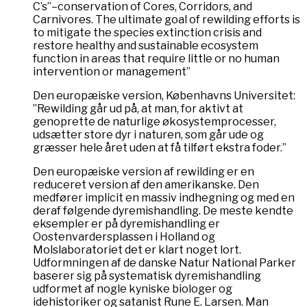
C’s”–conservation of Cores, Corridors, and
Carnivores. The ultimate goal of rewilding efforts is
to mitigate the species extinction crisis and
restore healthy and sustainable ecosystem
function in areas that require little or no human
intervention or management”
Den europæiske version, Københavns Universitet:
”Rewilding går ud på, at man, for aktivt at
genoprette de naturlige økosystemprocesser,
udsætter store dyr i naturen, som går ude og
græsser hele året uden at få tilført ekstra foder.”
Den europæiske version af rewilding er en
reduceret version af den amerikanske. Den
medfører implicit en massiv indhegning og med en
deraf følgende dyremishandling. De meste kendte
eksempler er på dyremishandling er
Oostenvardersplassen i Holland og
Molslaboratoriet det er klart noget lort.
Udformningen af de danske Natur National Parker
baserer sig på systematisk dyremishandling
udformet af nogle kyniske biologer og
idehistoriker og satanist Rune E. Larsen. Man