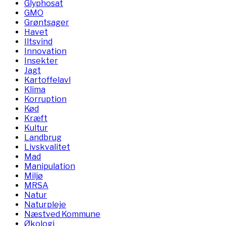
Glyphosat
GMO
Grøntsager
Havet
Iltsvind
Innovation
Insekter
Jagt
Kartoffelavl
Klima
Korruption
Kød
Kræft
Kultur
Landbrug
Livskvalitet
Mad
Manipulation
Miljø
MRSA
Natur
Naturpleje
Næstved Kommune
Økologi