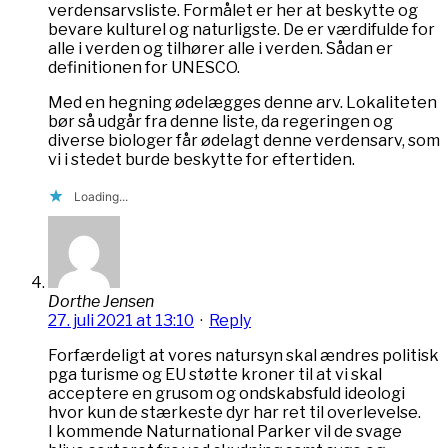
verdensarvsliste. Formålet er her at beskytte og
bevare kulturel og naturligste. De er værdifulde for
alle i verden og tilhører alle i verden. Sådan er
definitionen for UNESCO.
Med en hegning ødelægges denne arv. Lokaliteten
bør så udgår fra denne liste, da regeringen og
diverse biologer får ødelagt denne verdensarv, som
vi i stedet burde beskytte for eftertiden.
Loading...
Dorthe Jensen
27. juli 2021 at 13:10
·
Reply
Forfærdeligt at vores natursyn skal ændres politisk
pga turisme og EU støtte kroner til at vi skal
acceptere en grusom og ondskabsfuld ideologi
hvor kun de stærkeste dyr har ret til overlevelse.
I kommende Naturnational Parker vil de svage