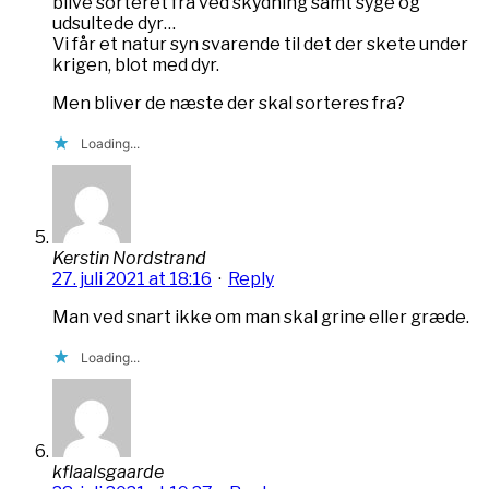
blive sorteret fra ved skydning samt syge og
udsultede dyr…
Vi får et natur syn svarende til det der skete under
krigen, blot med dyr.
Men bliver de næste der skal sorteres fra?
Loading...
Kerstin Nordstrand
27. juli 2021 at 18:16
·
Reply
Man ved snart ikke om man skal grine eller græde.
Loading...
kflaalsgaarde