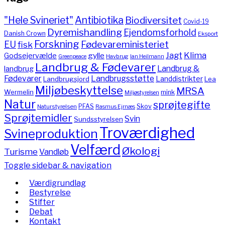
"Hele Svineriet"
Antibiotika
Biodiversitet
Covid-19
Dyremishandling
Ejendomsforhold
Danish Crown
Eksport
Forskning
Fødevareministeriet
EU
fisk
Jagt
Klima
gylle
Godsejervælde
Havbrug
Greenpeace
Ian Heilmann
Landbrug & Fødevarer
Landbrug &
landbrug
Fødevarer
Landbrugsstøtte
Landdistrikter
Landbrugsjord
Lea
Miljøbeskyttelse
MRSA
Wermelin
mink
Miljøstyrelsen
Natur
sprøjtegifte
PFAS
Skov
Naturstyrelsen
Rasmus Ejrnæs
Sprøjtemidler
Svin
Sundsstyrelsen
Troværdighed
Svineproduktion
Velfærd
Økologi
Turisme
Vandløb
Toggle sidebar & navigation
Værdigrundlag
Bestyrelse
Stifter
Debat
Kontakt