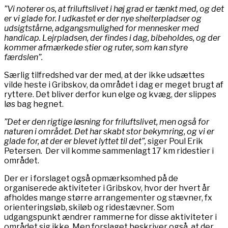
”Vi noterer os, at friluftslivet i høj grad er tænkt med, og det
er vi glade for. I udkastet er der nye shelterpladser og
udsigtstårne, adgangsmulighed for mennesker med
handicap. Lejrpladsen, der findes i dag, bibeholdes, og der
kommer afmærkede stier og ruter, som kan styre
færdslen”.
Særlig tilfredshed var der med, at der ikke udsættes
vilde heste i Gribskov, da området i dag er meget brugt af
ryttere. Det bliver derfor kun elge og kvæg, der slippes
løs bag hegnet.
”Det er den rigtige løsning for friluftslivet, men også for
naturen i området. Det har skabt stor bekymring, og vi er
glade for, at der er blevet lyttet til det”,
siger Poul Erik
Petersen. Der vil komme sammenlagt 17 km ridestier i
området.
Der er i forslaget også opmærksomhed på de
organiserede aktiviteter i Gribskov, hvor der hvert år
afholdes mange større arrangementer og stævner, fx
orienteringsløb, skiløb og ridestævner. Som
udgangspunkt ændrer rammerne for disse aktiviteter i
området sig ikke. Men forslaget beskriver også, at der