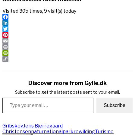
Visited 305 times, 9 visit(s) today
Facebook
LinkedIn
Twitter
Pinterest
Email
Print
PrintFriendly
Copy
Link
Discover more from Gylle.dk
Subscribe to get the latest posts sent to your email.
Type your email…
Subscribe
Gribskov
Jens Bjerregaard
Christensen
naturnationalpark
rewilding
Turisme