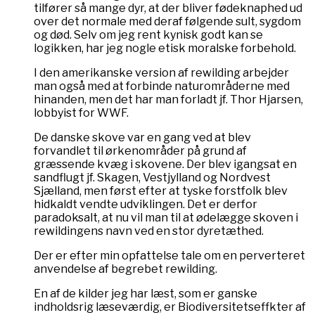
tilfører så mange dyr, at der bliver fødeknaphed ud
over det normale med deraf følgende sult, sygdom
og død. Selv om jeg rent kynisk godt kan se
logikken, har jeg nogle etisk moralske forbehold.
I den amerikanske version af rewilding arbejder
man også med at forbinde naturområderne med
hinanden, men det har man forladt jf. Thor Hjarsen,
lobbyist for WWF.
De danske skove var en gang ved at blev
forvandlet til ørkenområder på grund af
græssende kvæg i skovene. Der blev igangsat en
sandflugt jf. Skagen, Vestjylland og Nordvest
Sjælland, men først efter at tyske forstfolk blev
hidkaldt vendte udviklingen. Det er derfor
paradoksalt, at nu vil man til at ødelægge skoven i
rewildingens navn ved en stor dyretæthed.
Der er efter min opfattelse tale om en perverteret
anvendelse af begrebet rewilding.
En af de kilder jeg har læst, som er ganske
indholdsrig læseværdig, er Biodiversitetseffkter af