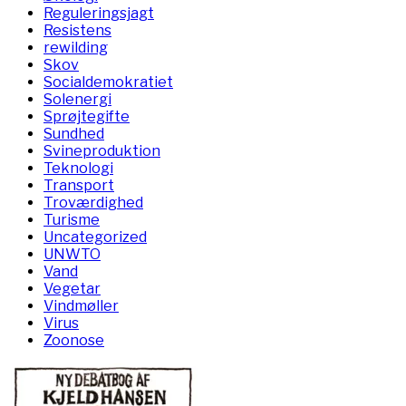
Reguleringsjagt
Resistens
rewilding
Skov
Socialdemokratiet
Solenergi
Sprøjtegifte
Sundhed
Svineproduktion
Teknologi
Transport
Troværdighed
Turisme
Uncategorized
UNWTO
Vand
Vegetar
Vindmøller
Virus
Zoonose