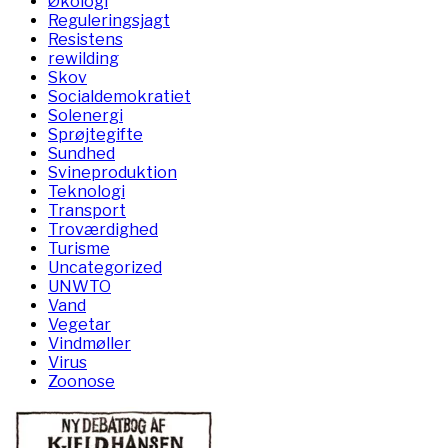
Økologi
Reguleringsjagt
Resistens
rewilding
Skov
Socialdemokratiet
Solenergi
Sprøjtegifte
Sundhed
Svineproduktion
Teknologi
Transport
Troværdighed
Turisme
Uncategorized
UNWTO
Vand
Vegetar
Vindmøller
Virus
Zoonose