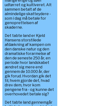
mange enge og søer
udtørret og kultiveret. Alt
sammen betalt af de
almindelige skatteydere -
som i dag må betale for
genoprettelsen af
skaderne.
Det tabte land er Kjeld
Hansens storstilede
afdækning af kampen om
den danske natur og den
dramatiske forarmelse af
den de seneste 250 år, en
periode hvor landskabet
ændret sig mere end
gennem de 10.000 år, der
gik forud. Hvordan gik det
til, hvem gjorde det, hvad
drev dem, hvor kom
pengene fra - og kunne det
overhovedet betale sig?
Det tabte land gennemgår