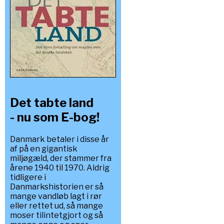
Det tabte land
- nu som E-bog!
Danmark betaler i disse år
af på en gigantisk
miljøgæld, der stammer fra
årene 1940 til 1970. Aldrig
tidligere i
Danmarkshistorien er så
mange vandløb lagt i rør
eller rettet ud, så mange
moser tilintetgjort og så