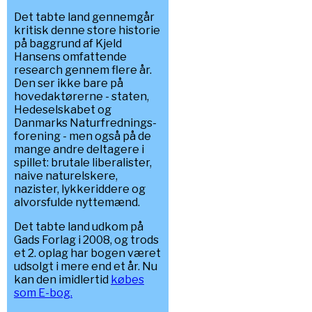
Det tabte land gennemgår
kritisk denne store historie
på baggrund af Kjeld
Hansens omfattende
research gennem flere år.
Den ser ikke bare på
hovedaktørerne - staten,
Hedeselskabet og
Danmarks Naturfrednings-
forening - men også på de
mange andre deltagere i
spillet: brutale liberalister,
naive naturelskere,
nazister, lykkeriddere og
alvorsfulde nyttemænd.
Det tabte land udkom på
Gads Forlag i 2008, og trods
et 2. oplag har bogen været
udsolgt i mere end et år. Nu
kan den imidlertid
købes
som E-bog.