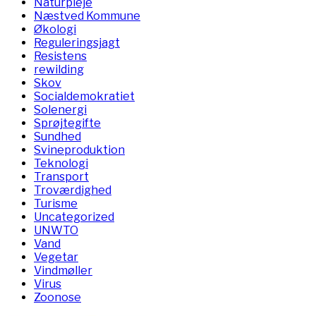
Naturpleje
Næstved Kommune
Økologi
Reguleringsjagt
Resistens
rewilding
Skov
Socialdemokratiet
Solenergi
Sprøjtegifte
Sundhed
Svineproduktion
Teknologi
Transport
Troværdighed
Turisme
Uncategorized
UNWTO
Vand
Vegetar
Vindmøller
Virus
Zoonose