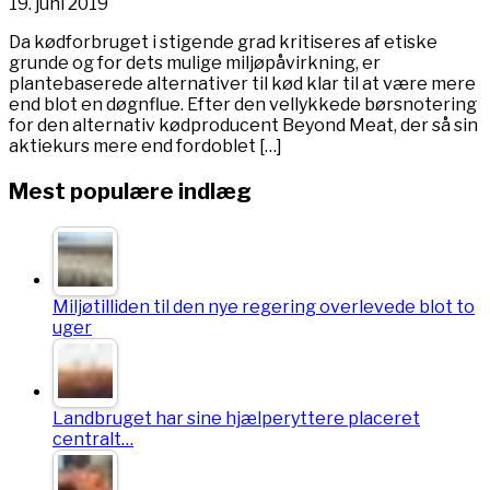
19. juni 2019
Da kødforbruget i stigende grad kritiseres af etiske
grunde og for dets mulige miljøpåvirkning, er
plantebaserede alternativer til kød klar til at være mere
end blot en døgnflue. Efter den vellykkede børsnotering
for den alternativ kødproducent Beyond Meat, der så sin
aktiekurs mere end fordoblet […]
Mest populære indlæg
Miljøtilliden til den nye regering overlevede blot to
uger
Landbruget har sine hjælperyttere placeret
centralt…