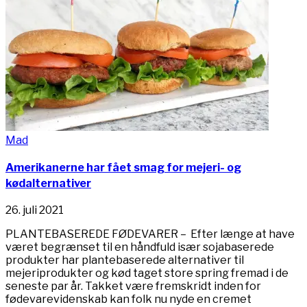
Mad
Amerikanerne har fået smag for mejeri- og
kødalternativer
26. juli 2021
PLANTEBASEREDE FØDEVARER – Efter længe at have
været begrænset til en håndfuld især sojabaserede
produkter har plantebaserede alternativer til
mejeriprodukter og kød taget store spring fremad i de
seneste par år. Takket være fremskridt inden for
fødevarevidenskab kan folk nu nyde en cremet