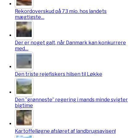
Rekordoverskud på 73 mio. hos landets
mægtigste…
Der er noget galt, når Danmark kan konkurrere
med…
Den triste rejefiskers hilsen til Løkke
Den ”grønneste” regering i mands minde svigter
bigtime
Kartoffelløgne afsløret af landbrugsavisen!