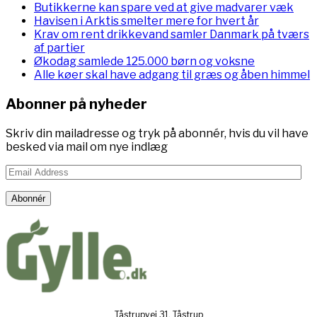
Butikkerne kan spare ved at give madvarer væk
Havisen i Arktis smelter mere for hvert år
Krav om rent drikkevand samler Danmark på tværs
af partier
Økodag samlede 125.000 børn og voksne
Alle køer skal have adgang til græs og åben himmel
Abonner på nyheder
Skriv din mailadresse og tryk på abonnér, hvis du vil have
besked via mail om nye indlæg
Email
Address
Abonnér
Tåstrupvej 31, Tåstrup