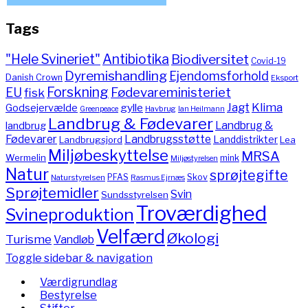
Tags
"Hele Svineriet"
Antibiotika
Biodiversitet
Covid-19
Dyremishandling
Ejendomsforhold
Danish Crown
Eksport
Forskning
Fødevareministeriet
EU
fisk
Jagt
Klima
gylle
Godsejervælde
Havbrug
Greenpeace
Ian Heilmann
Landbrug & Fødevarer
Landbrug &
landbrug
Fødevarer
Landbrugsstøtte
Landdistrikter
Landbrugsjord
Lea
Miljøbeskyttelse
MRSA
Wermelin
mink
Miljøstyrelsen
Natur
sprøjtegifte
PFAS
Skov
Naturstyrelsen
Rasmus Ejrnæs
Sprøjtemidler
Svin
Sundsstyrelsen
Troværdighed
Svineproduktion
Velfærd
Økologi
Turisme
Vandløb
Toggle sidebar & navigation
Værdigrundlag
Bestyrelse