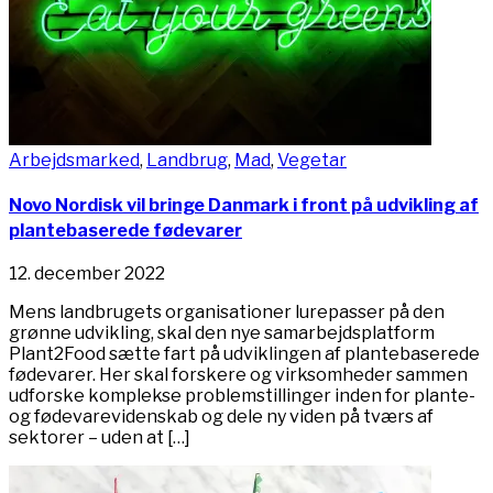
Arbejdsmarked
,
Landbrug
,
Mad
,
Vegetar
Novo Nordisk vil bringe Danmark i front på udvikling af
plantebaserede fødevarer
12. december 2022
Mens landbrugets organisationer lurepasser på den
grønne udvikling, skal den nye samarbejdsplatform
Plant2Food sætte fart på udviklingen af plantebaserede
fødevarer. Her skal forskere og virksomheder sammen
udforske komplekse problemstillinger inden for plante-
og fødevarevidenskab og dele ny viden på tværs af
sektorer – uden at […]