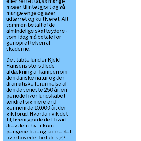
eller rettet ud, så mange
moser tilintetgjort og så
mange enge og søer
udtørret og kultiveret. Alt
sammen betalt af de
almindelige skatteydere -
som i dag må betale for
genoprettelsen af
skaderne.
Det tabte land er Kjeld
Hansens storstilede
afdækning af kampen om
den danske natur og den
dramatiske forarmelse af
den de seneste 250 år, en
periode hvor landskabet
ændret sig mere end
gennem de 10.000 år, der
gik forud. Hvordan gik det
til, hvem gjorde det, hvad
drev dem, hvor kom
pengene fra - og kunne det
overhovedet betale sig?