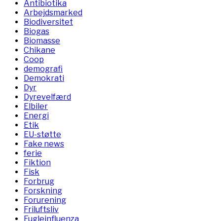
Antibiotika
Arbejdsmarked
Biodiversitet
Biogas
Biomasse
Chikane
Coop
demografi
Demokrati
Dyr
Dyrevelfærd
Elbiler
Energi
Etik
EU-støtte
Fake news
ferie
Fiktion
Fisk
Forbrug
Forskning
Forurening
Friluftsliv
Fugleinfluenza