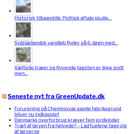
Historisk tilbageblik: Politisk aftale skulle…
Sydsjællandsk vandløb flyder på 6. døgn med…
Væltede træer og flyvende tagsten er ikke godt
men…
Seneste nyt fra GreenUpdate.dk
Forurening på Cheminovas gamle fabriksgrund
bliver nu indkapslet
Danmarks overforbrug kræver fem jordkloder
Træt af larven fra helvede? – Lad fuglene tage sig
af larverne