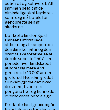
udtørret og kultiveret. Alt
sammen betalt af de
almindelige skatteydere -
som i dag må betale for
genoprettelsen af
skaderne.
Det tabte land er Kjeld
Hansens storstilede
afdækning af kampen om
den danske natur og den
dramatiske forarmelse af
den de seneste 250 år, en
periode hvor landskabet
ændret sig mere end
gennem de 10.000 år, der
gik forud. Hvordan gik det
til, hvem gjorde det, hvad
drev dem, hvor kom
pengene fra - og kunne det
overhovedet betale sig?
Det tabte land gennemgår
kritisk denne store historie