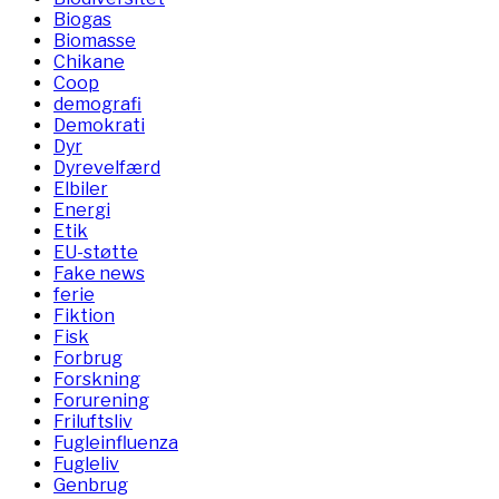
Biogas
Biomasse
Chikane
Coop
demografi
Demokrati
Dyr
Dyrevelfærd
Elbiler
Energi
Etik
EU-støtte
Fake news
ferie
Fiktion
Fisk
Forbrug
Forskning
Forurening
Friluftsliv
Fugleinfluenza
Fugleliv
Genbrug