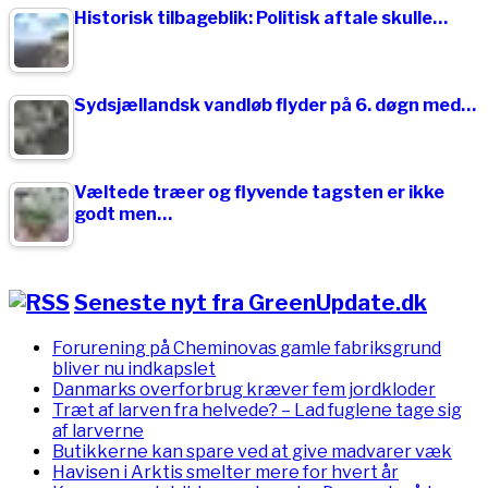
Historisk tilbageblik: Politisk aftale skulle…
Sydsjællandsk vandløb flyder på 6. døgn med…
Væltede træer og flyvende tagsten er ikke
godt men…
Seneste nyt fra GreenUpdate.dk
Forurening på Cheminovas gamle fabriksgrund
bliver nu indkapslet
Danmarks overforbrug kræver fem jordkloder
Træt af larven fra helvede? – Lad fuglene tage sig
af larverne
Butikkerne kan spare ved at give madvarer væk
Havisen i Arktis smelter mere for hvert år