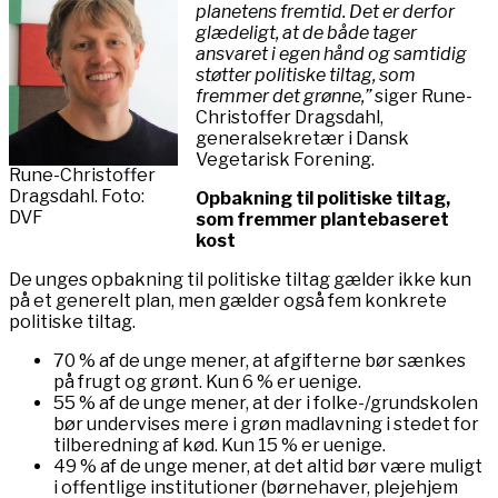
planetens fremtid. Det er derfor
glædeligt, at de både tager
ansvaret i egen hånd og samtidig
støtter politiske tiltag, som
fremmer det grønne,”
siger Rune-
Christoffer Dragsdahl,
generalsekretær i Dansk
Vegetarisk Forening.
Rune-Christoffer
Dragsdahl. Foto:
Opbakning til politiske tiltag,
DVF
som fremmer plantebaseret
kost
De unges opbakning til politiske tiltag gælder ikke kun
på et generelt plan, men gælder også fem konkrete
politiske tiltag.
70 % af de unge mener, at afgifterne bør sænkes
på frugt og grønt. Kun 6 % er uenige.
55 % af de unge mener, at der i folke-/grundskolen
bør undervises mere i grøn madlavning i stedet for
tilberedning af kød. Kun 15 % er uenige.
49 % af de unge mener, at det altid bør være muligt
i offentlige institutioner (børnehaver, plejehjem