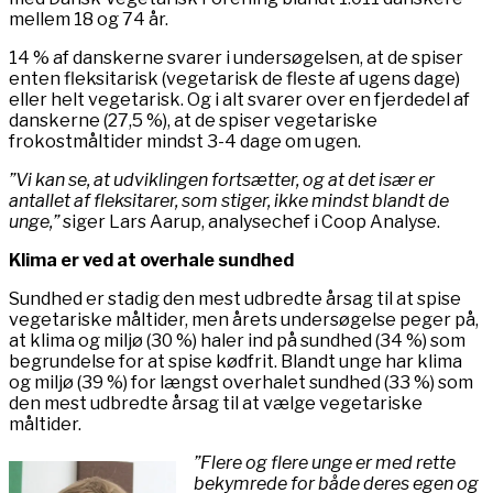
mellem 18 og 74 år.
14 % af danskerne svarer i undersøgelsen, at de spiser
enten fleksitarisk (vegetarisk de fleste af ugens dage)
eller helt vegetarisk. Og i alt svarer over en fjerdedel af
danskerne (27,5 %), at de spiser vegetariske
frokostmåltider mindst 3-4 dage om ugen.
”Vi kan se, at udviklingen fortsætter, og at det især er
antallet af fleksitarer, som stiger, ikke mindst blandt de
unge,”
siger Lars Aarup, analysechef i Coop Analyse.
Klima er ved at overhale sundhed
Sundhed er stadig den mest udbredte årsag til at spise
vegetariske måltider, men årets undersøgelse peger på,
at klima og miljø (30 %) haler ind på sundhed (34 %) som
begrundelse for at spise kødfrit. Blandt unge har klima
og miljø (39 %) for længst overhalet sundhed (33 %) som
den mest udbredte årsag til at vælge vegetariske
måltider.
”Flere og flere unge er med rette
bekymrede for både deres egen og