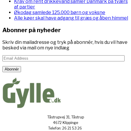
Krav om rent drikkevand samler Danmark på tværs
af partier
Økodag samlede 125.000 børn og voksne
Alle køer skal have adgang til græs og åben himmel
Abonner på nyheder
Skriv din mailadresse og tryk på abonnér, hvis du vil have
besked via mail om nye indlæg
Email
Address
Abonnér
Tåstrupvej 31, Tåstrup
4672 Klippinge
Telefon: 26 21 53 26