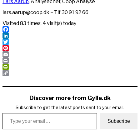
Lars Aarup
, Analysechef, Coop Analyse
lars.aarup@coop.dk – Tlf 30 91 92 66
Visited 83 times, 4 visit(s) today
Facebook
LinkedIn
Twitter
Pinterest
Email
Print
PrintFriendly
Copy
Link
Discover more from Gylle.dk
Subscribe to get the latest posts sent to your email.
Type your email…
Subscribe