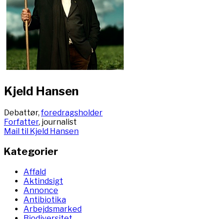
Kjeld Hansen
Debattør,
foredragsholder
Forfatter
, journalist
Mail til Kjeld Hansen
Kategorier
Affald
Aktindsigt
Annonce
Antibiotika
Arbejdsmarked
Biodiversitet