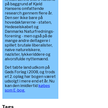
på baggrund af Kjeld
Hansens omfattende
research gennem flere år.
Den ser ikke bare på
hovedaktørerne - staten,
Hedeselskabet og
Danmarks Naturfrednings-
forening - men også på de
mange andre deltagere i
spillet: brutale liberalister,
naive naturelskere,
nazister, lykkeriddere og
alvorsfulde nyttemænd.
Det tabte land udkom på
Gads Forlag i 2008, og trods
et 2. oplag har bogen været
udsolgt i mere end et år. Nu
kan den imidlertid
købes
som E-bog.
Tags