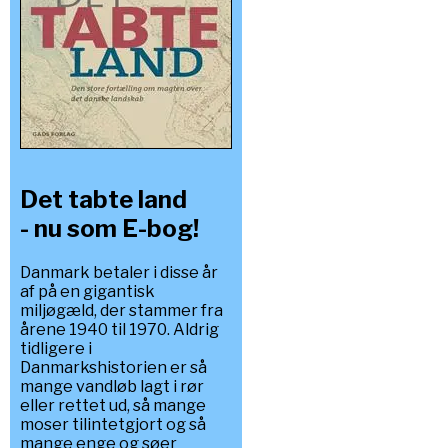
Det tabte land
- nu som E-bog!
Danmark betaler i disse år
af på en gigantisk
miljøgæld, der stammer fra
årene 1940 til 1970. Aldrig
tidligere i
Danmarkshistorien er så
mange vandløb lagt i rør
eller rettet ud, så mange
moser tilintetgjort og så
mange enge og søer