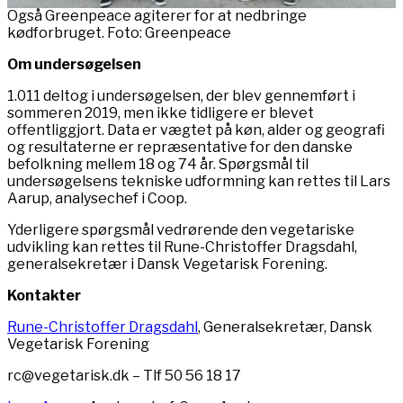
Også Greenpeace agiterer for at nedbringe
kødforbruget. Foto: Greenpeace
Om undersøgelsen
1.011 deltog i undersøgelsen, der blev gennemført i
sommeren 2019, men ikke tidligere er blevet
offentliggjort. Data er vægtet på køn, alder og geografi
og resultaterne er repræsentative for den danske
befolkning mellem 18 og 74 år. Spørgsmål til
undersøgelsens tekniske udformning kan rettes til Lars
Aarup, analysechef i Coop.
Yderligere spørgsmål vedrørende den vegetariske
udvikling kan rettes til Rune-Christoffer Dragsdahl,
generalsekretær i Dansk Vegetarisk Forening.
Kontakter
Rune-Christoffer Dragsdahl
, Generalsekretær, Dansk
Vegetarisk Forening
rc@vegetarisk.dk – Tlf 50 56 18 17