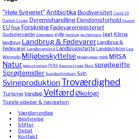
"Hele Svineriet"
Antibiotika
Biodiversitet
Covid-19
Dyremishandling
Ejendomsforhold
Danish Crown
Eksport
Forskning
Fødevareministeriet
EU
fisk
Jagt
Klima
gylle
Godsejervælde
Havbrug
Greenpeace
Ian Heilmann
Landbrug & Fødevarer
Landbrug &
landbrug
Fødevarer
Landbrugsstøtte
Landdistrikter
Landbrugsjord
Lea
Miljøbeskyttelse
MRSA
Wermelin
mink
Miljøstyrelsen
Natur
sprøjtegifte
PFAS
Skov
Naturstyrelsen
Rasmus Ejrnæs
Sprøjtemidler
Svin
Sundsstyrelsen
Troværdighed
Svineproduktion
Velfærd
Økologi
Turisme
Vandløb
Toggle sidebar & navigation
Værdigrundlag
Bestyrelse
Stifter
Debat
Kontakt