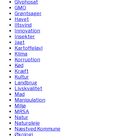
Glyphosat
GMO
Grøntsager
Havet
Iltsvind
Innovation
Insekter
Jagt
Kartoffelavl
Klima
Korruption
Kød
Kræft
Kultur
Landbrug
Livskvalitet
Mad
Manipulation
Miljø
MRSA
Natur
Naturpleje
Næstved Kommune
Økologi