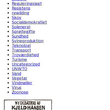
Reguleringsjagt
Resistens
rewilding
Skov
Socialdemokratiet
Solenergi
Sprøjtegifte
Sundhed
Svineproduktion
Teknologi
Transport
Troværdighed
Turisme
Uncategorized
UNWTO
Vand
Vegetar
Vindmøller
Virus
Zoonose