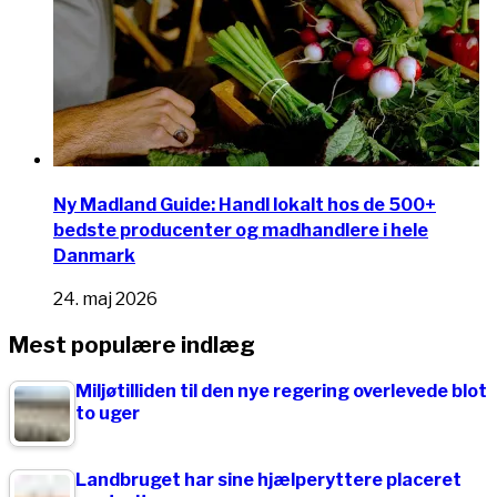
Ny Madland Guide: Handl lokalt hos de 500+
bedste producenter og madhandlere i hele
Danmark
24. maj 2026
Mest populære indlæg
Miljøtilliden til den nye regering overlevede blot
to uger
Landbruget har sine hjælperyttere placeret