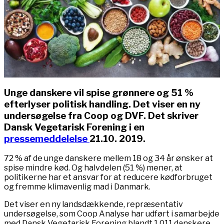
Unge danskere vil spise grønnere og 51 %
efterlyser politisk handling. Det viser en ny
undersøgelse fra Coop og DVF. Det skriver
Dansk Vegetarisk Forening i en
pressemeddelelse
21.10. 2019.
72 % af de unge danskere mellem 18 og 34 år ønsker at
spise mindre kød. Og halvdelen (51 %) mener, at
politikerne har et ansvar for at reducere kødforbruget
og fremme klimavenlig mad i Danmark.
Det viser en ny landsdækkende, repræsentativ
undersøgelse, som Coop Analyse har udført i samarbejde
med Dansk Vegetarisk Forening blandt 1.011 danskere