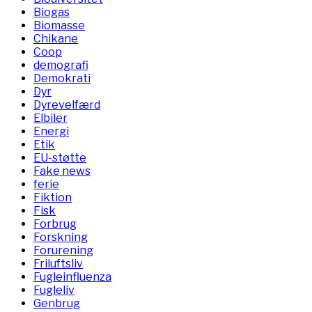
Biogas
Biomasse
Chikane
Coop
demografi
Demokrati
Dyr
Dyrevelfærd
Elbiler
Energi
Etik
EU-støtte
Fake news
ferie
Fiktion
Fisk
Forbrug
Forskning
Forurening
Friluftsliv
Fugleinfluenza
Fugleliv
Genbrug