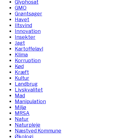
Glyphosat
GMO
Grøntsager
Havet
Iltsvind
Innovation
Insekter
Jagt
Kartoffelavl
Klima
Korruption
Kød
Kræft
Kultur
Landbrug
Livskvalitet
Mad
Manipulation
Miljø
MRSA
Natur
Naturpleje
Næstved Kommune
Økologi