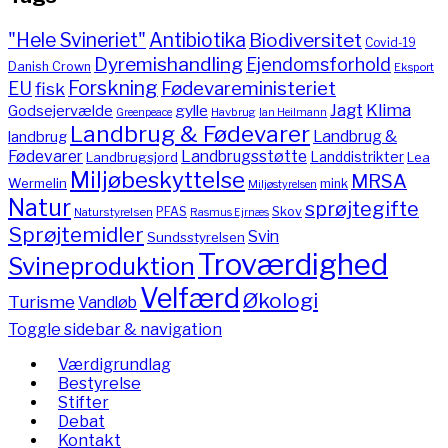
"Hele Svineriet"
Antibiotika
Biodiversitet
Covid-19
Dyremishandling
Ejendomsforhold
Danish Crown
Eksport
Forskning
Fødevareministeriet
EU
fisk
Jagt
Klima
gylle
Godsejervælde
Havbrug
Greenpeace
Ian Heilmann
Landbrug & Fødevarer
Landbrug &
landbrug
Fødevarer
Landbrugsstøtte
Landdistrikter
Landbrugsjord
Lea
Miljøbeskyttelse
MRSA
Wermelin
mink
Miljøstyrelsen
Natur
sprøjtegifte
PFAS
Skov
Naturstyrelsen
Rasmus Ejrnæs
Sprøjtemidler
Svin
Sundsstyrelsen
Troværdighed
Svineproduktion
Velfærd
Økologi
Turisme
Vandløb
Toggle sidebar & navigation
Værdigrundlag
Bestyrelse
Stifter
Debat
Kontakt