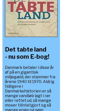
Det tabte land
- nu som E-bog!
Danmark betaler i disse år
af på en gigantisk
miljøgæld, der stammer fra
årene 1940 til 1970. Aldrig
tidligere i
Danmarkshistorien er så
mange vandløb lagt i rør
eller rettet ud, så mange
moser tilintetgjort og så
mange enge og søer