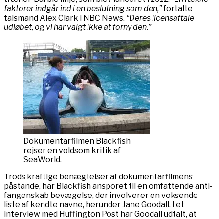
faktorer indgår ind i en beslutning som den,”
fortalte
talsmand Alex Clark i NBC News.
“Deres licensaftale
udløbet, og vi har valgt ikke at forny den.”
Dokumentarfilmen Blackfish
rejser en voldsom kritik af
SeaWorld.
Trods kraftige benægtelser af dokumentarfilmens
påstande, har Blackfish ansporet til en omfattende anti-
fangenskab bevægelse, der involverer en voksende
liste af kendte navne, herunder Jane Goodall. I et
interview med Huffington Post har Goodall udtalt, at