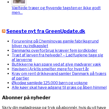
Væltede træer og flyvende tagsten er ikke godt
men…
Seneste nyt fra GreenUpdate.dk
Forurening på Cheminovas gamle fabriksgrund
bliver nu indkapslet
Danmarks overforbrug kræver fem jordkloder
Træt af larven fra helvede? – Lad fuglene tage sig
af larverne
Butikkerne kan spare ved at give madvarer væk
Havisen i Arktis smelter mere for hvert år
Krav om rent drikkevand samler Danmark på tværs
af partier
Økodag samlede 125.000 børn og voksne
Alle køer skal have adgang til græs og åben himmel
Abonner på nyheder
Skriv din mailadresse og tryk på abonnér, hvis du vil have