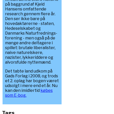
på baggrund af Kjeld
Hansens omfattende
research gennem flere år.
Den ser ikke bare på
hovedaktørerne - staten,
Hedeselskabet og
Danmarks Naturfrednings-
forening - men også på de
mange andre deltagere i
spillet: brutale liberalister,
naive naturelskere,
nazister, lykkeriddere og
alvorsfulde nyttemænd.
Det tabte land udkom på
Gads Forlag i 2008, og trods
et 2. oplag har bogen været
udsolgt i mere end et år. Nu
kan den imidlertid
købes
som E-bog.
Tags