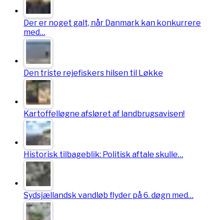
Der er noget galt, når Danmark kan konkurrere
med…
Den triste rejefiskers hilsen til Løkke
Kartoffelløgne afsløret af landbrugsavisen!
Historisk tilbageblik: Politisk aftale skulle…
Sydsjællandsk vandløb flyder på 6. døgn med…