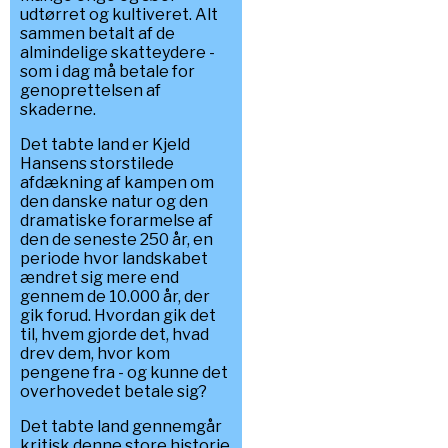
udtørret og kultiveret. Alt
sammen betalt af de
almindelige skatteydere -
som i dag må betale for
genoprettelsen af
skaderne.
Det tabte land er Kjeld
Hansens storstilede
afdækning af kampen om
den danske natur og den
dramatiske forarmelse af
den de seneste 250 år, en
periode hvor landskabet
ændret sig mere end
gennem de 10.000 år, der
gik forud. Hvordan gik det
til, hvem gjorde det, hvad
drev dem, hvor kom
pengene fra - og kunne det
overhovedet betale sig?
Det tabte land gennemgår
kritisk denne store historie