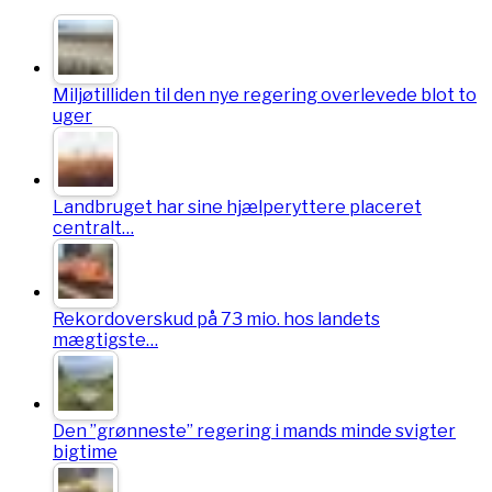
Miljøtilliden til den nye regering overlevede blot to
uger
Landbruget har sine hjælperyttere placeret
centralt…
Rekordoverskud på 73 mio. hos landets
mægtigste…
Den ”grønneste” regering i mands minde svigter
bigtime