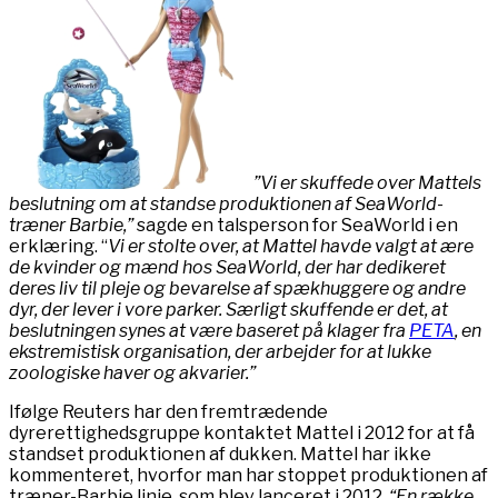
”Vi er skuffede over Mattels
beslutning om at standse produktionen af SeaWorld-
træner Barbie,”
sagde en talsperson for SeaWorld i en
erklæring. “
Vi er stolte over, at Mattel havde valgt at ære
de kvinder og mænd hos SeaWorld, der har dedikeret
deres liv til pleje og bevarelse af spækhuggere og andre
dyr, der lever i vore parker. Særligt skuffende er det, at
beslutningen synes at være baseret på klager fra
PETA
, en
ekstremistisk organisation, der arbejder for at lukke
zoologiske haver og akvarier.”
Ifølge Reuters har den fremtrædende
dyrerettighedsgruppe kontaktet Mattel i 2012 for at få
standset produktionen af dukken. Mattel har ikke
kommenteret, hvorfor man har stoppet produktionen af
træner-Barbie linje, som blev lanceret i 2012.
“En række