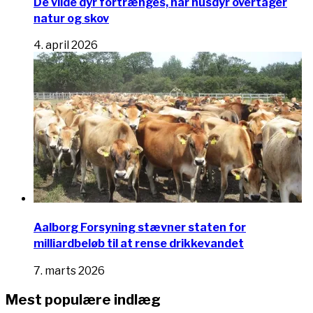
De vilde dyr fortrænges, når husdyr overtager
natur og skov
4. april 2026
Aalborg Forsyning stævner staten for
milliardbeløb til at rense drikkevandet
7. marts 2026
Mest populære indlæg