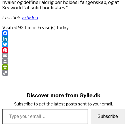
hvaler og delfiner aldrig bør holdes i fangenskab, og at
Seaworld “absolut bør lukkes.”
Læs hele
artiklen
.
Visited 92 times, 6 visit(s) today
Facebook
LinkedIn
Twitter
Pinterest
Email
Print
PrintFriendly
Copy
Link
Discover more from Gylle.dk
Subscribe to get the latest posts sent to your email.
Type your email…
Subscribe