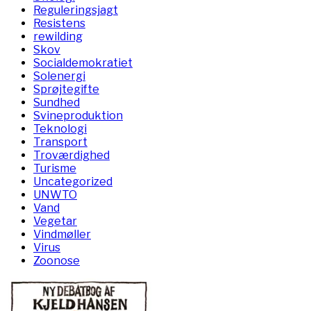
Reguleringsjagt
Resistens
rewilding
Skov
Socialdemokratiet
Solenergi
Sprøjtegifte
Sundhed
Svineproduktion
Teknologi
Transport
Troværdighed
Turisme
Uncategorized
UNWTO
Vand
Vegetar
Vindmøller
Virus
Zoonose