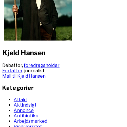
Kjeld Hansen
Debattør,
foredragsholder
Forfatter
, journalist
Mail til Kjeld Hansen
Kategorier
Affald
Aktindsigt
Annonce
Antibiotika
Arbejdsmarked
Biodiversitet