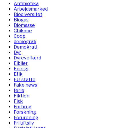
Antibiotika
Arbejdsmarked
Biodiversitet
Biogas
Biomasse
Chikane
Coop
demografi
Demokrati
Dyr
Dyrevelfærd
Elbiler
Energi
Etik
EU-støtte
Fake news
ferie
Fiktion
Fisk
Forbrug
Forskning
Forurening
Friluftsliv