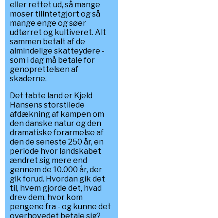
eller rettet ud, så mange
moser tilintetgjort og så
mange enge og søer
udtørret og kultiveret. Alt
sammen betalt af de
almindelige skatteydere -
som i dag må betale for
genoprettelsen af
skaderne.
Det tabte land er Kjeld
Hansens storstilede
afdækning af kampen om
den danske natur og den
dramatiske forarmelse af
den de seneste 250 år, en
periode hvor landskabet
ændret sig mere end
gennem de 10.000 år, der
gik forud. Hvordan gik det
til, hvem gjorde det, hvad
drev dem, hvor kom
pengene fra - og kunne det
overhovedet betale sig?