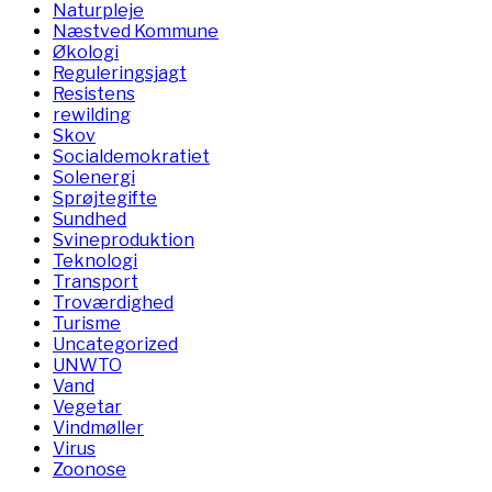
Naturpleje
Næstved Kommune
Økologi
Reguleringsjagt
Resistens
rewilding
Skov
Socialdemokratiet
Solenergi
Sprøjtegifte
Sundhed
Svineproduktion
Teknologi
Transport
Troværdighed
Turisme
Uncategorized
UNWTO
Vand
Vegetar
Vindmøller
Virus
Zoonose