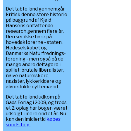
Det tabte land gennemgår
kritisk denne store historie
på baggrund af Kjeld
Hansens omfattende
research gennem flere år.
Den ser ikke bare på
hovedaktørerne - staten,
Hedeselskabet og
Danmarks Naturfrednings-
forening - men også på de
mange andre deltagere i
spillet: brutale liberalister,
naive naturelskere,
nazister, lykkeriddere og
alvorsfulde nyttemænd.
Det tabte land udkom på
Gads Forlag i 2008, og trods
et 2. oplag har bogen været
udsolgt i mere end et år. Nu
kan den imidlertid
købes
som E-bog.