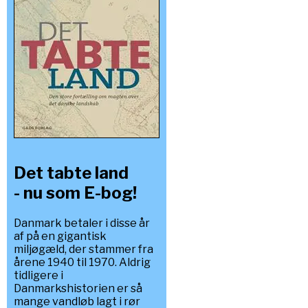
Det tabte land
- nu som E-bog!
Danmark betaler i disse år
af på en gigantisk
miljøgæld, der stammer fra
årene 1940 til 1970. Aldrig
tidligere i
Danmarkshistorien er så
mange vandløb lagt i rør