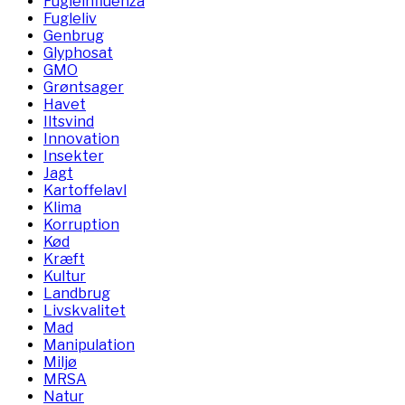
Fugleinfluenza
Fugleliv
Genbrug
Glyphosat
GMO
Grøntsager
Havet
Iltsvind
Innovation
Insekter
Jagt
Kartoffelavl
Klima
Korruption
Kød
Kræft
Kultur
Landbrug
Livskvalitet
Mad
Manipulation
Miljø
MRSA
Natur