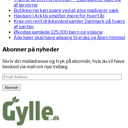
af larverne
Butikkerne kan spare ved at give madvarer væk
Havisen i Arktis smelter mere for hvert år
Krav om rent drikkevand samler Danmark på tværs
af partier
Økodag samlede 125.000 børn og voksne
Alle køer skal have adgang til græs og åben himmel
Abonner på nyheder
Skriv din mailadresse og tryk på abonnér, hvis du vil have
besked via mail om nye indlæg
Email
Address
Abonnér