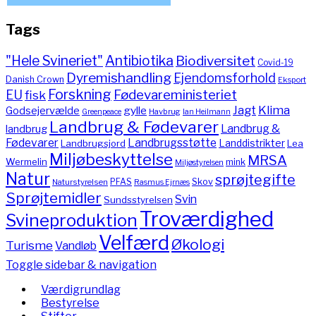
Tags
"Hele Svineriet"
Antibiotika
Biodiversitet
Covid-19
Dyremishandling
Ejendomsforhold
Danish Crown
Eksport
Forskning
Fødevareministeriet
EU
fisk
Jagt
Klima
gylle
Godsejervælde
Havbrug
Greenpeace
Ian Heilmann
Landbrug & Fødevarer
Landbrug &
landbrug
Fødevarer
Landbrugsstøtte
Landdistrikter
Landbrugsjord
Lea
Miljøbeskyttelse
MRSA
Wermelin
mink
Miljøstyrelsen
Natur
sprøjtegifte
PFAS
Skov
Naturstyrelsen
Rasmus Ejrnæs
Sprøjtemidler
Svin
Sundsstyrelsen
Troværdighed
Svineproduktion
Velfærd
Økologi
Turisme
Vandløb
Toggle sidebar & navigation
Værdigrundlag
Bestyrelse