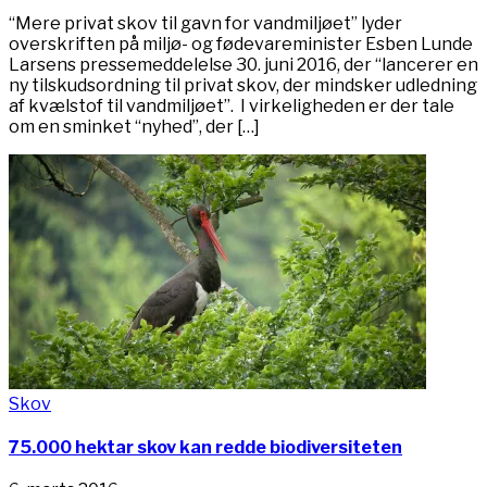
“Mere privat skov til gavn for vandmiljøet” lyder
overskriften på miljø- og fødevareminister Esben Lunde
Larsens pressemeddelelse 30. juni 2016, der “lancerer en
ny tilskudsordning til privat skov, der mindsker udledning
af kvælstof til vandmiljøet”. I virkeligheden er der tale
om en sminket “nyhed”, der […]
Skov
75.000 hektar skov kan redde biodiversiteten