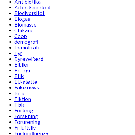
Antibiotika
Arbejdsmarked
Biodiversitet
Biogas
Biomasse
Chikane
Coop
demografi
Demokrati
Dyr
Dyrevelfærd
Elbiler
Energi
Etik
EU-støtte
Fake news
ferie
Fiktion
Fisk
Forbrug
Forskning
Forurening
Friluftsliv
Fugleinfluenza