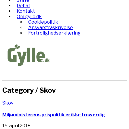
Stifter
Debat
Kontakt
Om gylle.dk
Cookiepolitik
Ansvarsfraskrivelse
Fortrolighedserklæring
Category /
Skov
Skov
Miljøministerens prispolitik er ikke troværdig
15. april 2018