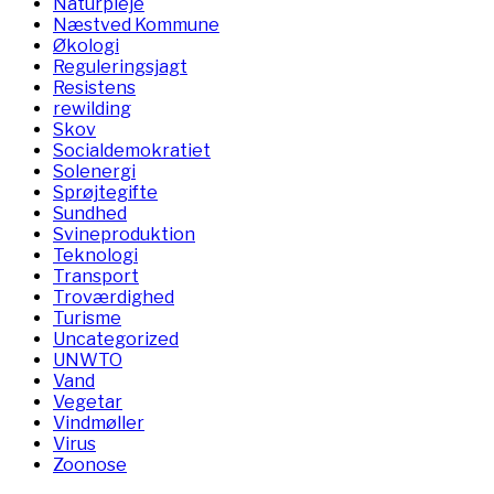
Naturpleje
Næstved Kommune
Økologi
Reguleringsjagt
Resistens
rewilding
Skov
Socialdemokratiet
Solenergi
Sprøjtegifte
Sundhed
Svineproduktion
Teknologi
Transport
Troværdighed
Turisme
Uncategorized
UNWTO
Vand
Vegetar
Vindmøller
Virus
Zoonose