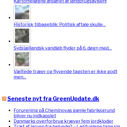
Kartoffelløgne afsløret af landbrugsavisen!
Historisk tilbageblik: Politisk aftale skulle…
Sydsjællandsk vandløb flyder på 6. døgn med…
Væltede træer og flyvende tagsten er ikke godt
men…
Seneste nyt fra GreenUpdate.dk
Forurening på Cheminovas gamle fabriksgrund
bliver nu indkapslet
Danmarks overforbrug kræver fem jordkloder
Træt af larven fra helvede? – Lad fuglene tage sig