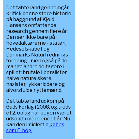
Det tabte land gennemgår
kritisk denne store historie
på baggrund af Kjeld
Hansens omfattende
research gennem flere år.
Den ser ikke bare på
hovedaktørerne - staten,
Hedeselskabet og
Danmarks Naturfrednings-
forening - men også på de
mange andre deltagere i
spillet: brutale liberalister,
naive naturelskere,
nazister, lykkeriddere og
alvorsfulde nyttemænd.
Det tabte land udkom på
Gads Forlag i 2008, og trods
et 2. oplag har bogen været
udsolgt i mere end et år. Nu
kan den imidlertid
købes
som E-bog.