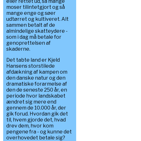
eller rettet ud, så mange
moser tilintetgjort og så
mange enge og søer
udtørret og kultiveret. Alt
sammen betalt af de
almindelige skatteydere -
som i dag må betale for
genoprettelsen af
skaderne.
Det tabte land er Kjeld
Hansens storstilede
afdækning af kampen om
den danske natur og den
dramatiske forarmelse af
den de seneste 250 år, en
periode hvor landskabet
ændret sig mere end
gennem de 10.000 år, der
gik forud. Hvordan gik det
til, hvem gjorde det, hvad
drev dem, hvor kom
pengene fra - og kunne det
overhovedet betale sig?