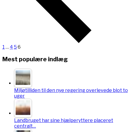
1
…
4
5
6
Mest populære indlæg
Miljøtilliden til den nye regering overlevede blot to
uger
Landbruget har sine hjælperyttere placeret
centralt…