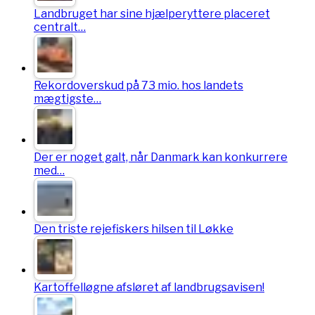
Landbruget har sine hjælperyttere placeret
centralt…
Rekordoverskud på 73 mio. hos landets
mægtigste…
Der er noget galt, når Danmark kan konkurrere
med…
Den triste rejefiskers hilsen til Løkke
Kartoffelløgne afsløret af landbrugsavisen!