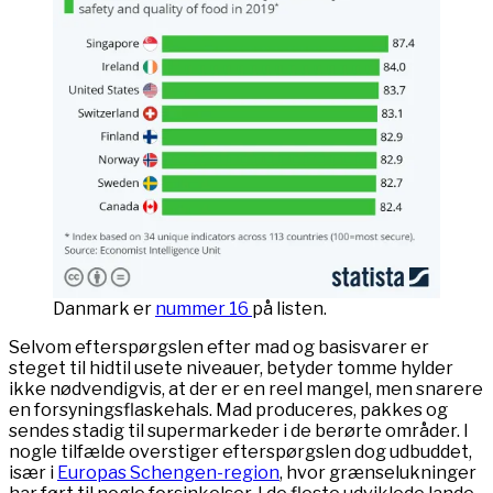
Danmark er
nummer 16
på listen.
Selvom efterspørgslen efter mad og basisvarer er
steget til hidtil usete niveauer, betyder tomme hylder
ikke nødvendigvis, at der er en reel mangel, men snarere
en forsyningsflaskehals. Mad produceres, pakkes og
sendes stadig til supermarkeder i de berørte områder. I
nogle tilfælde overstiger efterspørgslen dog udbuddet,
især i
Europas Schengen-region
, hvor grænselukninger