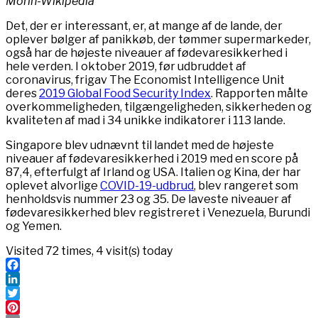
Morin-Wikipedia
Det, der er interessant, er, at mange af de lande, der
oplever bølger af panikkøb, der tømmer supermarkeder,
også har de højeste niveauer af fødevaresikkerhed i
hele verden. I oktober 2019, før udbruddet af ​​
coronavirus, frigav The Economist Intelligence Unit
deres
2019 Global Food Security Index
. Rapporten målte
overkommeligheden, tilgængeligheden, sikkerheden og
kvaliteten af ​​mad i 34 unikke indikatorer i 113 lande.
Singapore blev udnævnt til landet med de højeste
niveauer af fødevaresikkerhed i 2019 med en score på
87,4, efterfulgt af Irland og USA. Italien og Kina, der har
oplevet alvorlige
COVID-19-udbrud
, blev rangeret som
henholdsvis nummer 23 og 35. De laveste niveauer af
fødevaresikkerhed blev registreret i Venezuela, Burundi
og Yemen.
Visited 72 times, 4 visit(s) today
Facebook
LinkedIn
Twitter