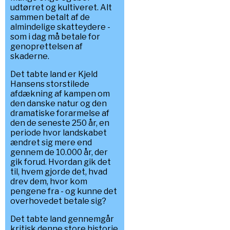
udtørret og kultiveret. Alt
sammen betalt af de
almindelige skatteydere -
som i dag må betale for
genoprettelsen af
skaderne.
Det tabte land er Kjeld
Hansens storstilede
afdækning af kampen om
den danske natur og den
dramatiske forarmelse af
den de seneste 250 år, en
periode hvor landskabet
ændret sig mere end
gennem de 10.000 år, der
gik forud. Hvordan gik det
til, hvem gjorde det, hvad
drev dem, hvor kom
pengene fra - og kunne det
overhovedet betale sig?
Det tabte land gennemgår
kritisk denne store historie