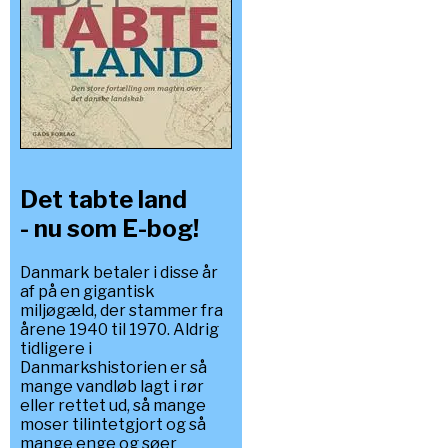
Det tabte land
- nu som E-bog!
Danmark betaler i disse år
af på en gigantisk
miljøgæld, der stammer fra
årene 1940 til 1970. Aldrig
tidligere i
Danmarkshistorien er så
mange vandløb lagt i rør
eller rettet ud, så mange
moser tilintetgjort og så
mange enge og søer