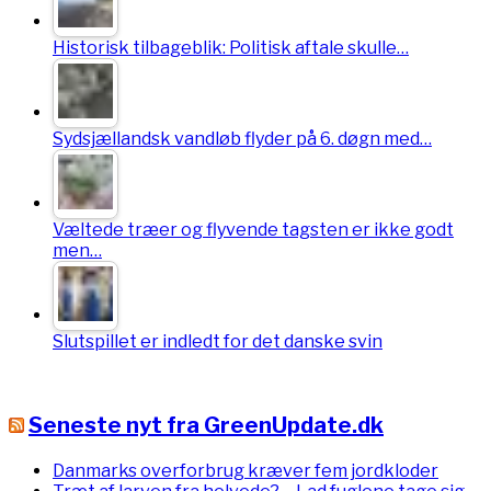
Historisk tilbageblik: Politisk aftale skulle…
Sydsjællandsk vandløb flyder på 6. døgn med…
Væltede træer og flyvende tagsten er ikke godt
men…
Slutspillet er indledt for det danske svin
Seneste nyt fra GreenUpdate.dk
Danmarks overforbrug kræver fem jordkloder