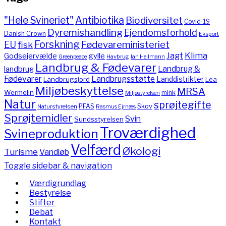
"Hele Svineriet"
Antibiotika
Biodiversitet
Covid-19
Dyremishandling
Ejendomsforhold
Danish Crown
Eksport
Forskning
Fødevareministeriet
EU
fisk
Jagt
Klima
gylle
Godsejervælde
Havbrug
Greenpeace
Ian Heilmann
Landbrug & Fødevarer
Landbrug &
landbrug
Fødevarer
Landbrugsstøtte
Landdistrikter
Landbrugsjord
Lea
Miljøbeskyttelse
MRSA
Wermelin
mink
Miljøstyrelsen
Natur
sprøjtegifte
PFAS
Skov
Naturstyrelsen
Rasmus Ejrnæs
Sprøjtemidler
Svin
Sundsstyrelsen
Troværdighed
Svineproduktion
Velfærd
Økologi
Turisme
Vandløb
Toggle sidebar & navigation
Værdigrundlag
Bestyrelse
Stifter
Debat
Kontakt