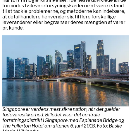
har ført til nogle forsinkelser. I de fleste udviklede lande
formodes fødevareforsyningskæderne at være i stand
til at tackle problemerne, og metoderne kan indebære,
at detailhandlere henvender sig til flere forskellige
leverandører eller begrænser deres mængden af varer
pr. kunde.
Singapore er verdens mest sikre nation, når det gælder
fødevaresikkerhed. Billedet viser det centrale
forretningsdistrikt i Singapore med Esplanade Bridge og
The Fullerton Hotel om aftenen 6. juni 2018. Foto: Basile