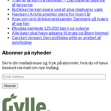
Træt af larven fra helvede? – Lad fuglene tage sig
af larverne
Butikkerne kan spare ved at give madvarer væk
Havisen i Arktis smelter mere for hvert år
Krav om rent drikkevand samler Danmark på tværs
af partier
Økodag samlede 125.000 børn og voksne
Alle køer skal have adgang til græs og åben himmel
Carsten Jensen: Den politiske elite er grebet af
selvfedme
Abonner på nyheder
Skriv din mailadresse og tryk på abonnér, hvis du vil have
besked via mail om nye indlæg
Email
Address
Abonnér