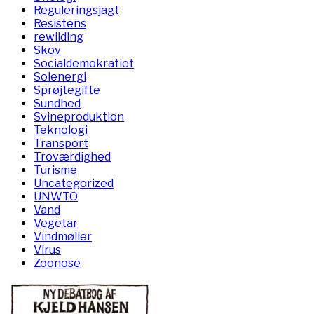
Reguleringsjagt
Resistens
rewilding
Skov
Socialdemokratiet
Solenergi
Sprøjtegifte
Sundhed
Svineproduktion
Teknologi
Transport
Troværdighed
Turisme
Uncategorized
UNWTO
Vand
Vegetar
Vindmøller
Virus
Zoonose