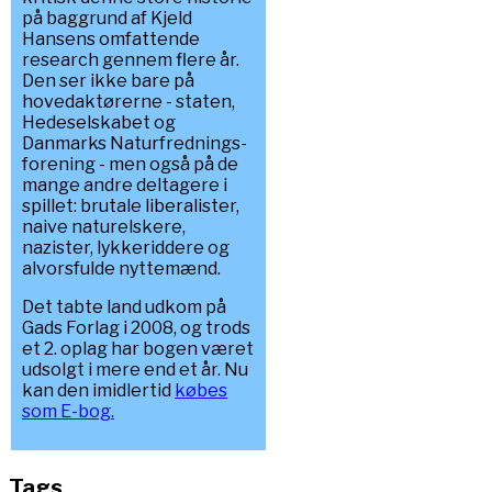
på baggrund af Kjeld
Hansens omfattende
research gennem flere år.
Den ser ikke bare på
hovedaktørerne - staten,
Hedeselskabet og
Danmarks Naturfrednings-
forening - men også på de
mange andre deltagere i
spillet: brutale liberalister,
naive naturelskere,
nazister, lykkeriddere og
alvorsfulde nyttemænd.
Det tabte land udkom på
Gads Forlag i 2008, og trods
et 2. oplag har bogen været
udsolgt i mere end et år. Nu
kan den imidlertid
købes
som E-bog.
Tags