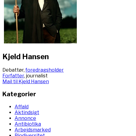
Kjeld Hansen
Debattør,
foredragsholder
Forfatter
, journalist
Mail til Kjeld Hansen
Kategorier
Affald
Aktindsigt
Annonce
Antibiotika
Arbejdsmarked
Biodiversitet