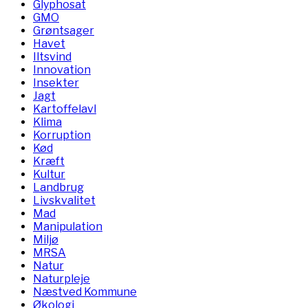
Glyphosat
GMO
Grøntsager
Havet
Iltsvind
Innovation
Insekter
Jagt
Kartoffelavl
Klima
Korruption
Kød
Kræft
Kultur
Landbrug
Livskvalitet
Mad
Manipulation
Miljø
MRSA
Natur
Naturpleje
Næstved Kommune
Økologi