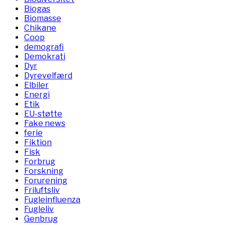
Biogas
Biomasse
Chikane
Coop
demografi
Demokrati
Dyr
Dyrevelfærd
Elbiler
Energi
Etik
EU-støtte
Fake news
ferie
Fiktion
Fisk
Forbrug
Forskning
Forurening
Friluftsliv
Fugleinfluenza
Fugleliv
Genbrug