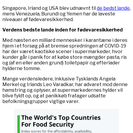
Singapore, Irland og USA blev udnævnt til
de bedst lande
,
mens Venezuela, Burundi og Yemen har de laveste
niveauer af fødevaresikkerhed.
Verdens bedste lande inden for fødevaresikkerhed
Med næsten en milliard mennesker i karantæne i deres
hjem i et forsøg på at bremse spredningen af ​​COVID-19
har der været kaotiske scener i supermarkeder, hvor
kunder går i panik for at købe store mængder pasta, ris
og (af en eller anden grund) toiletpapir og efterlader
hylderne tomme.
Mange verdensledere, inklusive Tysklands Angela
Merkel og Irlands Leo Varadkar, har advaret mod denne
hamstring og oplyser, at supermarkedernes hylder vil
blive fyldt op, og at panikkøb fratager udsatte
befolkningsgrupper vigtige varer.