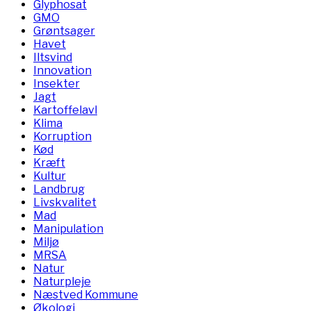
Glyphosat
GMO
Grøntsager
Havet
Iltsvind
Innovation
Insekter
Jagt
Kartoffelavl
Klima
Korruption
Kød
Kræft
Kultur
Landbrug
Livskvalitet
Mad
Manipulation
Miljø
MRSA
Natur
Naturpleje
Næstved Kommune
Økologi