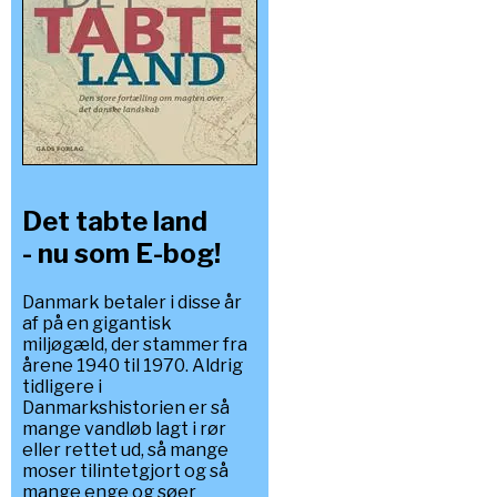
Det tabte land
- nu som E-bog!
Danmark betaler i disse år
af på en gigantisk
miljøgæld, der stammer fra
årene 1940 til 1970. Aldrig
tidligere i
Danmarkshistorien er så
mange vandløb lagt i rør
eller rettet ud, så mange
moser tilintetgjort og så
mange enge og søer