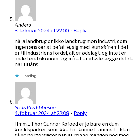
Anders
3. februar 2024 at 22:00
·
Reply
nå ja landbrug er ikke landbrug men industri, som
ingen ønsker at befatte, sig med, kun såfremt det
er til industriens fordel, alt er ødelagt, og intet er
andet end økonomi, og målet er at ødelægge det de
har til låns.
Loading...
Niels Riis Ebbesen
4. februar 2024 at 22:08
·
Reply
Hmm… Thor Gunnar Kofoed er jo bare en dum
knoldsparker, som ikke har kunnet ramme bolden,
så derfor forsøger han at lægge manden ned med