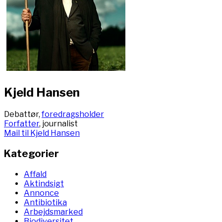
Kjeld Hansen
Debattør,
foredragsholder
Forfatter
, journalist
Mail til Kjeld Hansen
Kategorier
Affald
Aktindsigt
Annonce
Antibiotika
Arbejdsmarked
Biodiversitet