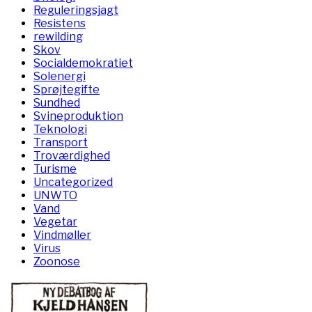
Reguleringsjagt
Resistens
rewilding
Skov
Socialdemokratiet
Solenergi
Sprøjtegifte
Sundhed
Svineproduktion
Teknologi
Transport
Troværdighed
Turisme
Uncategorized
UNWTO
Vand
Vegetar
Vindmøller
Virus
Zoonose