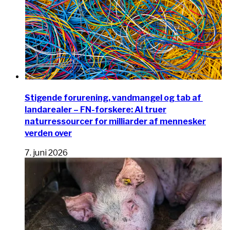
Stigende forurening, vandmangel og tab af ​​
landarealer – FN-forskere: AI truer
naturressourcer for milliarder af mennesker
verden over
7. juni 2026