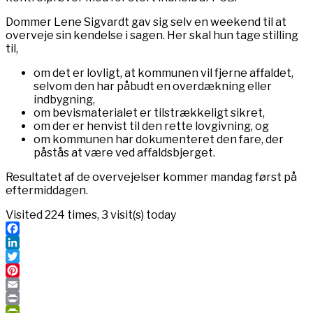
Dommer Lene Sigvardt gav sig selv en weekend til at
overveje sin kendelse i sagen. Her skal hun tage stilling
til,
om det er lovligt, at kommunen vil fjerne affaldet,
selvom den har påbudt en overdækning eller
indbygning,
om bevismaterialet er tilstrækkeligt sikret,
om der er henvist til den rette lovgivning, og
om kommunen har dokumenteret den fare, der
påstås at være ved affaldsbjerget.
Resultatet af de overvejelser kommer mandag først på
eftermiddagen.
Visited 224 times, 3 visit(s) today
Facebook
LinkedIn
Twitter
Pinterest
Email
Print