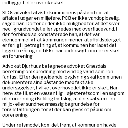
indbygget eller overdækket.
SLOs advokat afviste kommunens påstand om, at
affaldet udgør en miljøfare. PCB er ikke vandopløselig,
sagde han. Derfor er der ikke mulighed for, at det siver
ned i grundvandet eller spredes med overfladevand. I
den forbindelse konstaterede han, at det var
ejendommeligt, at kommunen mener, at affaldsbjerget
er farligt i betragtning af, at kommunen har ladet det
ligge i tre år og end ikke har undersøgt, om der er sket
en forurening.
Advokat Djurhuus betegnede advokat Græsdals
beretning om spredning med vind og vand som ren
fantasi. Efter den gældende lovgivning skal kommunen
dokumentere sine påstande med faktiske
undersøgelser, hvilket overhovedet ikke er sket. Han
henviste til, at en væsentlig Højesteretsdom i en sag om
olieforurening i Kolding fastslog, at der skal være en
miljø- eller sundhedsmæssig begrundelse for
foranstaltningen, for at der kan gives et påbud om
oprensning.
Under retsmødet kom det frem, at kommunen havde