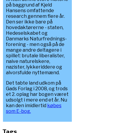
på baggrund af Kjeld
Hansens omfattende
research gennem flere år.
Den ser ikke bare på
hovedaktørerne - staten,
Hedeselskabet og
Danmarks Naturfrednings-
forening - men også på de
mange andre deltagere i
spillet: brutale liberalister,
naive naturelskere,
nazister, lykkeriddere og
alvorsfulde nyttemænd.
Det tabte land udkom på
Gads Forlag i 2008, og trods
et 2. oplag har bogen været
udsolgt i mere end et år. Nu
kan den imidlertid
købes
som E-bog.
Tags