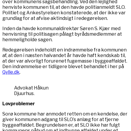
over kommunens sagsbehandling. Ved den lejlighed
henviste kommunen til, at den havde politianmeldt SLO.
Politiet og Ankestyrelsen konstaterede, at der ikke var
grundlag for at afvise aktindsigt i redegørelsen.
Inden da havde kommunaldirektør Søren S. Kjær med
henvisning til politisagen pålagt byrådsmedlemmer at
hemmeligholde sagen.
Redegørelsen indeholdt en indrømmelse fra kommunen
af, at den i næsten halvandet år havde haft kendskab til,
at der var alvorligt forurenet fugemasse i byggeaffaldet.
Den indrømmelse er tidligere blevet behandlet i her på
Gylle.dk
.
Advokat Håkun
Djuurhus.
Lovproblemer
Sorø kommune har anmodet retten om en kendelse, der
giver kommunen adgang til SLO’s anlæg for at fjerne
byggeaffaldet. Begrundelsen er, at SLO ikke har fulgt
kommunens påbud om at indbygge affaldet under et