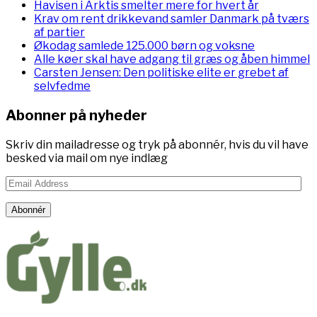
Havisen i Arktis smelter mere for hvert år
Krav om rent drikkevand samler Danmark på tværs
af partier
Økodag samlede 125.000 børn og voksne
Alle køer skal have adgang til græs og åben himmel
Carsten Jensen: Den politiske elite er grebet af
selvfedme
Abonner på nyheder
Skriv din mailadresse og tryk på abonnér, hvis du vil have
besked via mail om nye indlæg
Email
Address
Abonnér