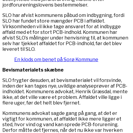
jordforureningslovens bestemmelser.
SLO har afvist kommunens påbud om indbygning, fordi
SLO har fundet store mængder PCB i affaldet.
Virksomheden vil ikke tage ansvaret for at indbygge
affald med et for stort PCB-indhold. Kommunen har
afvist SLO’s målinger under henvisning til, at kommunen
selv har tjekket affaldet for PCB-indhold, før det blev
leveret til SLO.
En klods om benet på Sorø Kommune
Bevismaterialets skæbne
SLO frygter desuden, at bevismaterialet vil forsvinde,
inden der kan tages nye, uvildige analyseprøver af PCB-
indholdet. Kommunens advokat, Henrik Græsdal, mente
ikke, at det ville være et problem. Affaldet ville ligge i
flere uger, før det helt blev fjernet.
Kommunens advokat sagde gang på gang, at det er
vigtigt for kommunen, at affaldet ikke mere ligger et
sted, hvor vind og vand kan sprede PCB-forurening.
Derfor måtte det fjernes, når det nu ikke var hverken