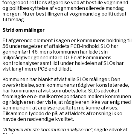
foregrebet rettens afgørelse ved at bestille vognmand
og politibeskyttelse af vognmanden allerede mandag
morgen. Nu er bestillingen af vognmand og politi udsat
til tirsdag.
Strid om målinger
Et afgørende element i sagen er kommunens holdning til
56 undersøgelser af affaldets PCB-indhold. SLO har
gennemført 46, mens kommunen har ladet sin
miljørådgiver gennemføre 10. En af kommunens
kontrolanalyser samt lidt under halvdelen af SLOs har
vist langt mere PCB end tilladt.
Kommunen har blankt afvist alle SLOs målinger. Den
overskridelse, som kommunens rådgiver konstaterede,
har kommunen afvist som ubetydelig. SLOs advokat
fremlagde en e-mailkorrespondance mellem kommunen
og rådgiveren, der viste, at rådgiveren ikke var enig med
kommunen i, at analyseresultaterne kunne afvises.
Tilsammen tydede de på, at affaldets afrensning ikke
havde den nødvendige kvalitet.
“Alligevel afviste kommunen analyserne”,
sagde advokat