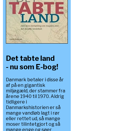
Det tabte land
- nu som E-bog!
Danmark betaler i disse år
af på en gigantisk
miljøgæld, der stammer fra
årene 1940 til 1970. Aldrig
tidligere i
Danmarkshistorien er så
mange vandløb lagt i rør
eller rettet ud, så mange
moser tilintetgjort og så
mange enge og søer