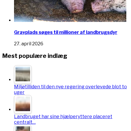
Gravplads søges til millioner af landbrugsdyr
27. april 2026
Mest populære indlæg
Miljøtilliden til den nye regering overlevede blot to
uger
Landbruget har sine hjælperyttere placeret
centralt…