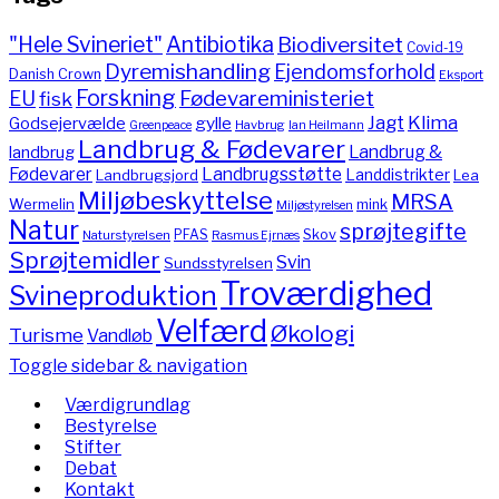
"Hele Svineriet"
Antibiotika
Biodiversitet
Covid-19
Dyremishandling
Ejendomsforhold
Danish Crown
Eksport
Forskning
Fødevareministeriet
EU
fisk
Jagt
Klima
gylle
Godsejervælde
Havbrug
Greenpeace
Ian Heilmann
Landbrug & Fødevarer
Landbrug &
landbrug
Fødevarer
Landbrugsstøtte
Landdistrikter
Landbrugsjord
Lea
Miljøbeskyttelse
MRSA
Wermelin
mink
Miljøstyrelsen
Natur
sprøjtegifte
PFAS
Skov
Naturstyrelsen
Rasmus Ejrnæs
Sprøjtemidler
Svin
Sundsstyrelsen
Troværdighed
Svineproduktion
Velfærd
Økologi
Turisme
Vandløb
Toggle sidebar & navigation
Værdigrundlag
Bestyrelse
Stifter
Debat
Kontakt