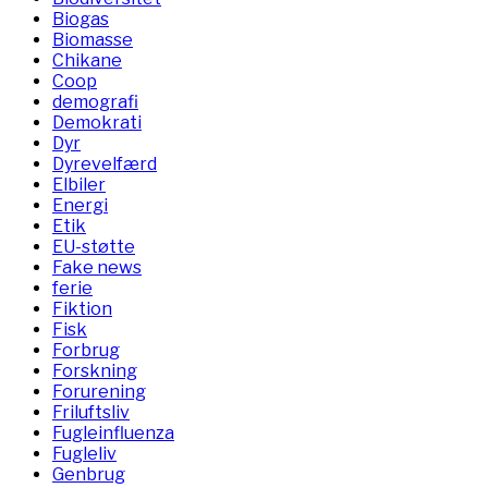
Biogas
Biomasse
Chikane
Coop
demografi
Demokrati
Dyr
Dyrevelfærd
Elbiler
Energi
Etik
EU-støtte
Fake news
ferie
Fiktion
Fisk
Forbrug
Forskning
Forurening
Friluftsliv
Fugleinfluenza
Fugleliv
Genbrug