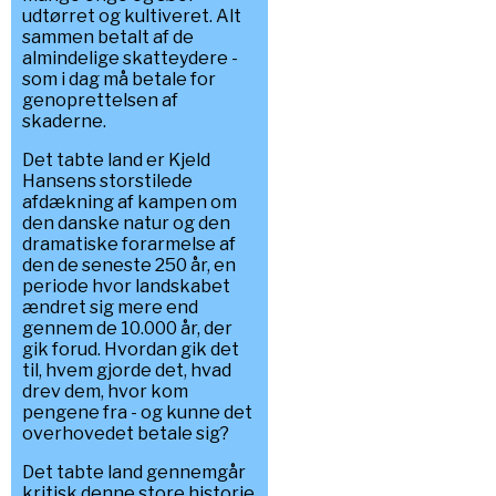
udtørret og kultiveret. Alt
sammen betalt af de
almindelige skatteydere -
som i dag må betale for
genoprettelsen af
skaderne.
Det tabte land er Kjeld
Hansens storstilede
afdækning af kampen om
den danske natur og den
dramatiske forarmelse af
den de seneste 250 år, en
periode hvor landskabet
ændret sig mere end
gennem de 10.000 år, der
gik forud. Hvordan gik det
til, hvem gjorde det, hvad
drev dem, hvor kom
pengene fra - og kunne det
overhovedet betale sig?
Det tabte land gennemgår
kritisk denne store historie