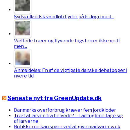
Sydsjællandsk vandløb flyder på 6. døgn med…
Væltede træer og flyvende tagsten er ikke godt
men…
Anmeldelse: En af de vigtigste danske debatbøger i
nyere tid
Seneste nyt fra GreenUpdate.dk
Danmarks overforbrug kræver fem jordkloder
Træt af larven fra helvede? – Lad fuglene tage sig
af larverne
Butikkerne kan spare ved at give madvarer væk