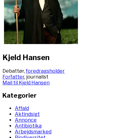
Kjeld Hansen
Debattør,
foredragsholder
Forfatter
, journalist
Mail til Kjeld Hansen
Kategorier
Affald
Aktindsigt
Annonce
Antibiotika
Arbejdsmarked
Biodiversitet