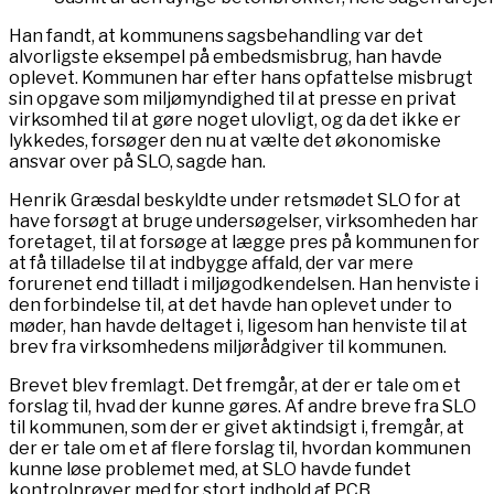
Han fandt, at kommunens sagsbehandling var det
alvorligste eksempel på embedsmisbrug, han havde
oplevet. Kommunen har efter hans opfattelse misbrugt
sin opgave som miljømyndighed til at presse en privat
virksomhed til at gøre noget ulovligt, og da det ikke er
lykkedes, forsøger den nu at vælte det økonomiske
ansvar over på SLO, sagde han.
Henrik Græsdal beskyldte under retsmødet SLO for at
have forsøgt at bruge undersøgelser, virksomheden har
foretaget, til at forsøge at lægge pres på kommunen for
at få tilladelse til at indbygge affald, der var mere
forurenet end tilladt i miljøgodkendelsen. Han henviste i
den forbindelse til, at det havde han oplevet under to
møder, han havde deltaget i, ligesom han henviste til at
brev fra virksomhedens miljørådgiver til kommunen.
Brevet blev fremlagt. Det fremgår, at der er tale om et
forslag til, hvad der kunne gøres. Af andre breve fra SLO
til kommunen, som der er givet aktindsigt i, fremgår, at
der er tale om et af flere forslag til, hvordan kommunen
kunne løse problemet med, at SLO havde fundet
kontrolprøver med for stort indhold af PCB.