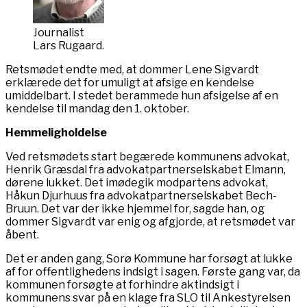
Journalist
Lars Rugaard.
Retsmødet endte med, at dommer Lene Sigvardt
erklærede det for umuligt at afsige en kendelse
umiddelbart. I stedet berammede hun afsigelse af en
kendelse til mandag den 1. oktober.
Hemmeligholdelse
Ved retsmødets start begærede kommunens advokat,
Henrik Græsdal fra advokatpartnerselskabet Elmann,
dørene lukket. Det imødegik modpartens advokat,
Håkun Djurhuus fra advokatpartnerselskabet Bech-
Bruun. Det var der ikke hjemmel for, sagde han, og
dommer Sigvardt var enig og afgjorde, at retsmødet var
åbent.
Det er anden gang, Sorø Kommune har forsøgt at lukke
af for offentlighedens indsigt i sagen. Første gang var, da
kommunen forsøgte at forhindre aktindsigt i
kommunens svar på en klage fra SLO til Ankestyrelsen