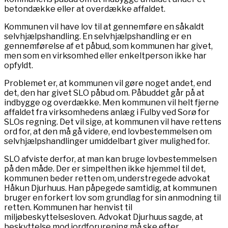
betondække eller at overdække affaldet.
Kommunen vil have lov til at gennemføre en såkaldt
selvhjælpshandling. En selvhjælpshandling er en
gennemførelse af et påbud, som kommunen har givet,
men som en virksomhed eller enkeltperson ikke har
opfyldt.
Problemet er, at kommunen vil gøre noget andet, end
det, den har givet SLO påbud om. Påbuddet går på at
indbygge og overdække. Men kommunen vil helt fjerne
affaldet fra virksomhedens anlæg i Fulby ved Sorø for
SLOs regning. Det vil sige, at kommunen vil have rettens
ord for, at den må gå videre, end lovbestemmelsen om
selvhjælpshandlinger umiddelbart giver mulighed for.
SLO afviste derfor, at man kan bruge lovbestemmelsen
på den måde. Der er simpelthen ikke hjemmel til det,
kommunen beder retten om, understregede advokat
Håkun Djurhuus. Han påpegede samtidig, at kommunen
bruger en forkert lov som grundlag for sin anmodning til
retten. Kommunen har henvist til
miljøbeskyttelsesloven. Advokat Djurhuus sagde, at
beskyttelse mod jordforurening må ske efter