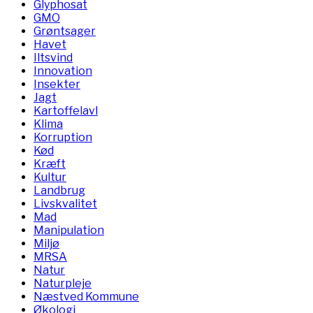
Glyphosat
GMO
Grøntsager
Havet
Iltsvind
Innovation
Insekter
Jagt
Kartoffelavl
Klima
Korruption
Kød
Kræft
Kultur
Landbrug
Livskvalitet
Mad
Manipulation
Miljø
MRSA
Natur
Naturpleje
Næstved Kommune
Økologi