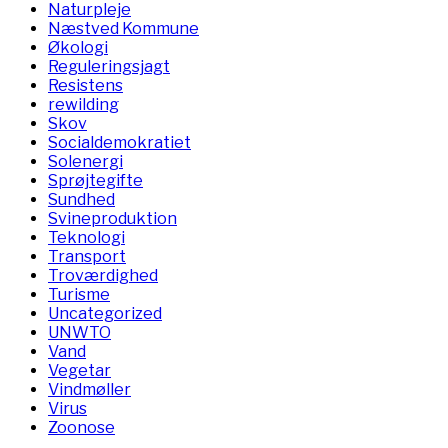
Naturpleje
Næstved Kommune
Økologi
Reguleringsjagt
Resistens
rewilding
Skov
Socialdemokratiet
Solenergi
Sprøjtegifte
Sundhed
Svineproduktion
Teknologi
Transport
Troværdighed
Turisme
Uncategorized
UNWTO
Vand
Vegetar
Vindmøller
Virus
Zoonose