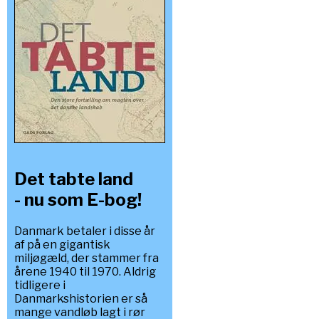
Det tabte land
- nu som E-bog!
Danmark betaler i disse år
af på en gigantisk
miljøgæld, der stammer fra
årene 1940 til 1970. Aldrig
tidligere i
Danmarkshistorien er så
mange vandløb lagt i rør