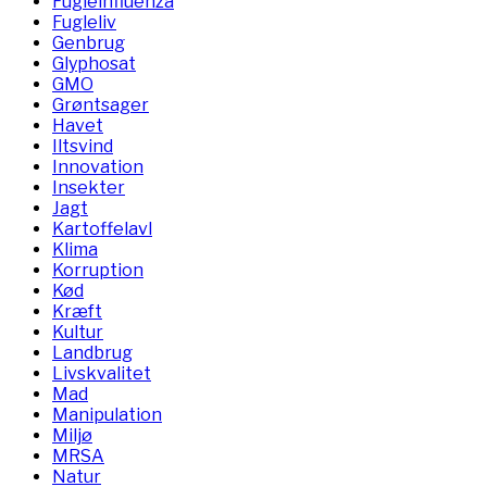
Fugleinfluenza
Fugleliv
Genbrug
Glyphosat
GMO
Grøntsager
Havet
Iltsvind
Innovation
Insekter
Jagt
Kartoffelavl
Klima
Korruption
Kød
Kræft
Kultur
Landbrug
Livskvalitet
Mad
Manipulation
Miljø
MRSA
Natur