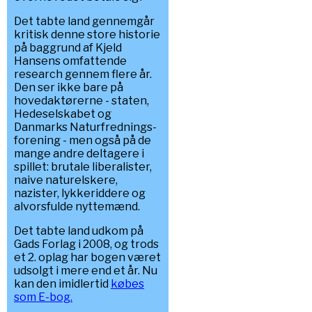
Det tabte land gennemgår
kritisk denne store historie
på baggrund af Kjeld
Hansens omfattende
research gennem flere år.
Den ser ikke bare på
hovedaktørerne - staten,
Hedeselskabet og
Danmarks Naturfrednings-
forening - men også på de
mange andre deltagere i
spillet: brutale liberalister,
naive naturelskere,
nazister, lykkeriddere og
alvorsfulde nyttemænd.
Det tabte land udkom på
Gads Forlag i 2008, og trods
et 2. oplag har bogen været
udsolgt i mere end et år. Nu
kan den imidlertid
købes
som E-bog.