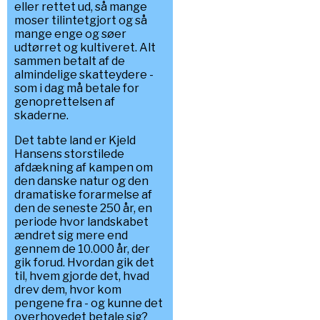
eller rettet ud, så mange
moser tilintetgjort og så
mange enge og søer
udtørret og kultiveret. Alt
sammen betalt af de
almindelige skatteydere -
som i dag må betale for
genoprettelsen af
skaderne.
Det tabte land er Kjeld
Hansens storstilede
afdækning af kampen om
den danske natur og den
dramatiske forarmelse af
den de seneste 250 år, en
periode hvor landskabet
ændret sig mere end
gennem de 10.000 år, der
gik forud. Hvordan gik det
til, hvem gjorde det, hvad
drev dem, hvor kom
pengene fra - og kunne det
overhovedet betale sig?