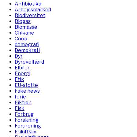
Antibiotika
Arbejdsmarked
Biodiversitet
Biogas
Biomasse
Chikane
Coop
demografi
Demokrati
Dyr
Dyrevelfærd
Elbiler
Energi
Etik
EU-støtte
Fake news
ferie
Fiktion
Fisk
Forbrug
Forskning
Forurening
Friluftsliv