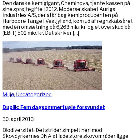
Den danske kemigigant, Cheminova, tjente kassen på
sine sprøjtegifte i 2012. Moderselskabet Auriga
Industries A/S, der står bag kemiproducenten på
Harboøre Tange i Vestjylland, kom ud af regnskabsåret
med en omsætning på 6,263 mia. kr. og et overskud på
(EBIT) 502 mio. kr. Det skriver […]
Miljø
,
Uncategorized
Duplik: Fem dagsommerfugle forsvundet
30. april 2013
Biodiversitet. Det strider simpelt hen mod
Skovdyrkernes DNA at lade store skovområder ligge