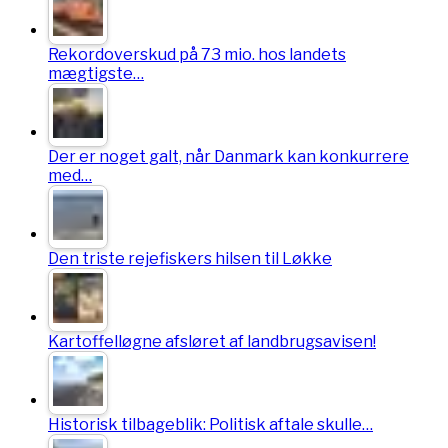
Rekordoverskud på 73 mio. hos landets
mægtigste…
Der er noget galt, når Danmark kan konkurrere
med…
Den triste rejefiskers hilsen til Løkke
Kartoffelløgne afsløret af landbrugsavisen!
Historisk tilbageblik: Politisk aftale skulle…