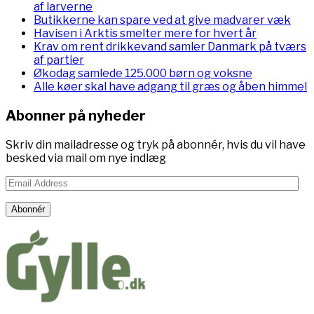
af larverne
Butikkerne kan spare ved at give madvarer væk
Havisen i Arktis smelter mere for hvert år
Krav om rent drikkevand samler Danmark på tværs
af partier
Økodag samlede 125.000 børn og voksne
Alle køer skal have adgang til græs og åben himmel
Abonner på nyheder
Skriv din mailadresse og tryk på abonnér, hvis du vil have
besked via mail om nye indlæg
Email
Address
Abonnér