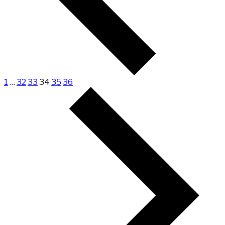
1
…
32
33
34
35
36