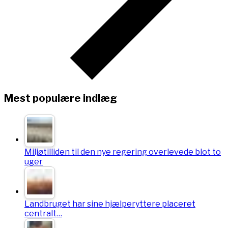
Mest populære indlæg
Miljøtilliden til den nye regering overlevede blot to
uger
Landbruget har sine hjælperyttere placeret
centralt…