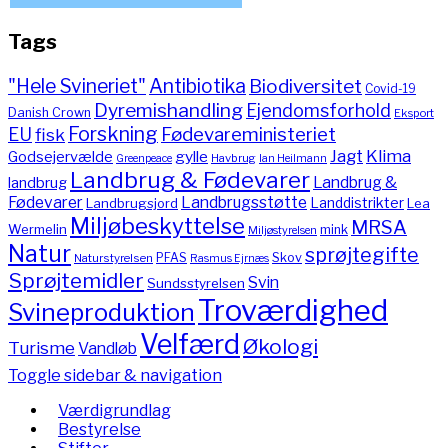
Tags
"Hele Svineriet"
Antibiotika
Biodiversitet
Covid-19
Dyremishandling
Ejendomsforhold
Danish Crown
Eksport
Forskning
Fødevareministeriet
EU
fisk
Jagt
Klima
gylle
Godsejervælde
Havbrug
Greenpeace
Ian Heilmann
Landbrug & Fødevarer
Landbrug &
landbrug
Fødevarer
Landbrugsstøtte
Landdistrikter
Landbrugsjord
Lea
Miljøbeskyttelse
MRSA
Wermelin
mink
Miljøstyrelsen
Natur
sprøjtegifte
PFAS
Skov
Naturstyrelsen
Rasmus Ejrnæs
Sprøjtemidler
Svin
Sundsstyrelsen
Troværdighed
Svineproduktion
Velfærd
Økologi
Turisme
Vandløb
Toggle sidebar & navigation
Værdigrundlag
Bestyrelse