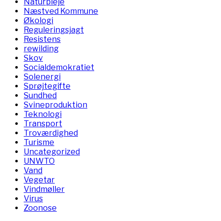
Naturpleje
Næstved Kommune
Økologi
Reguleringsjagt
Resistens
rewilding
Skov
Socialdemokratiet
Solenergi
Sprøjtegifte
Sundhed
Svineproduktion
Teknologi
Transport
Troværdighed
Turisme
Uncategorized
UNWTO
Vand
Vegetar
Vindmøller
Virus
Zoonose