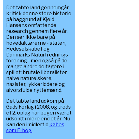
Det tabte land gennemgår
kritisk denne store historie
på baggrund af Kjeld
Hansens omfattende
research gennem flere år.
Den ser ikke bare på
hovedaktørerne - staten,
Hedeselskabet og
Danmarks Naturfrednings-
forening - men også på de
mange andre deltagere i
spillet: brutale liberalister,
naive naturelskere,
nazister, lykkeriddere og
alvorsfulde nyttemænd.
Det tabte land udkom på
Gads Forlag i 2008, og trods
et 2. oplag har bogen været
udsolgt i mere end et år. Nu
kan den imidlertid
købes
som E-bog.