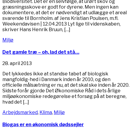
Biodiversitet. Det er en selvfølge, at urørt skov og
græsningsskove er godt for dyrene. Men ingen kan
dokumentere, at det er nødvendigt at udlægge et areal
svarende til Bornholm. af Jens Kristian Poulsen, m.fl.
Weekendavisen | 12.04.2013 Lyt lige til videnskaben,
skriver Hans Henrik Bruun, […]
Miljø
Det gamle træ – oh, lad det stå…
28. april 2013
Det lykkedes ikke at standse tabet af biologisk
mangfoldig-hed i Danmark inden år 2010, og den
officielle målsætning er nu, at det skal ske inden år 2020.
Sidste forår gjorde Det Økonomiske Råd i dets årlige
miljøøkonomiske redegørelse et forsøg på at beregne,
hvad det […]
Arbejdsmarked
,
Klima
,
Miljø
Biogas er en økonomisk dødssejler