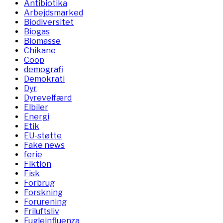
Antibiotika
Arbejdsmarked
Biodiversitet
Biogas
Biomasse
Chikane
Coop
demografi
Demokrati
Dyr
Dyrevelfærd
Elbiler
Energi
Etik
EU-støtte
Fake news
ferie
Fiktion
Fisk
Forbrug
Forskning
Forurening
Friluftsliv
Fugleinfluenza