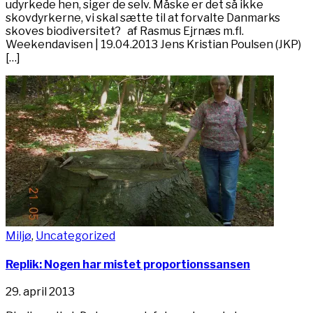
udyrkede hen, siger de selv. Måske er det så ikke
skovdyrkerne, vi skal sætte til at forvalte Danmarks
skoves biodiversitet? af Rasmus Ejrnæs m.fl.
Weekendavisen | 19.04.2013 Jens Kristian Poulsen (JKP)
[…]
Miljø
,
Uncategorized
Replik: Nogen har mistet proportionssansen
29. april 2013