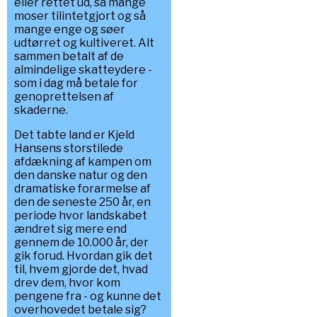
eller rettet ud, så mange
moser tilintetgjort og så
mange enge og søer
udtørret og kultiveret. Alt
sammen betalt af de
almindelige skatteydere -
som i dag må betale for
genoprettelsen af
skaderne.
Det tabte land er Kjeld
Hansens storstilede
afdækning af kampen om
den danske natur og den
dramatiske forarmelse af
den de seneste 250 år, en
periode hvor landskabet
ændret sig mere end
gennem de 10.000 år, der
gik forud. Hvordan gik det
til, hvem gjorde det, hvad
drev dem, hvor kom
pengene fra - og kunne det
overhovedet betale sig?