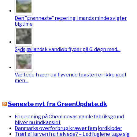
Den ”grønneste” regering i mands minde svigter
bigtime
Sydsjællandsk vandløb flyder på 6. døgn med…
Væltede træer og flyvende tagsten er ikke godt
men…
Seneste nyt fra GreenUpdate.dk
Forurening på Cheminovas gamle fabriksgrund
bliver nu indkapslet
Danmarks overforbrug kræver fem jordkloder
Træt af larven fra helvede? – Lad fuglene tage sig