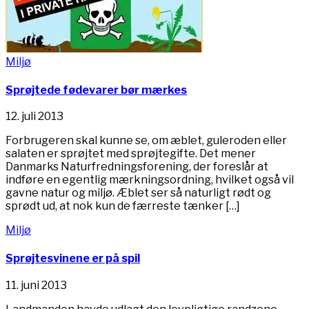
Miljø
Sprøjtede fødevarer bør mærkes
12. juli 2013
Forbrugeren skal kunne se, om æblet, guleroden eller
salaten er sprøjtet med sprøjtegifte. Det mener
Danmarks Naturfredningsforening, der foreslår at
indføre en egentlig mærkningsordning, hvilket også vil
gavne natur og miljø. Æblet ser så naturligt rødt og
sprødt ud, at nok kun de færreste tænker […]
Miljø
Sprøjtesvinene er på spil
11. juni 2013