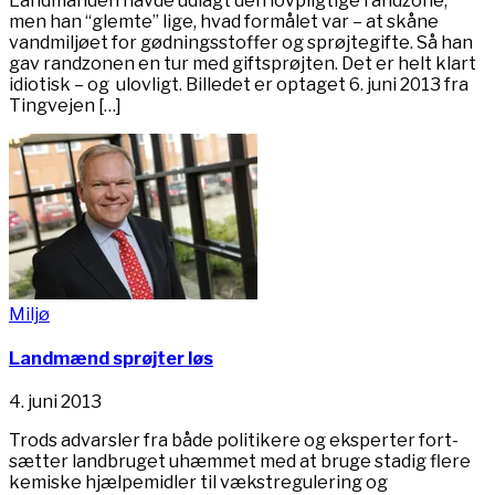
Landmanden havde udlagt den lovpligtige randzone,
men han “glemte” lige, hvad formålet var – at skåne
vandmiljøet for gødningsstoffer og sprøjtegifte. Så han
gav randzonen en tur med giftsprøjten. Det er helt klart
idiotisk – og ulovligt. Billedet er optaget 6. juni 2013 fra
Tingvejen […]
Miljø
Landmænd sprøjter løs
4. juni 2013
Trods advarsler fra både politikere og eksperter fort-
sætter landbruget uhæmmet med at bruge stadig flere
kemiske hjælpemidler til vækstregulering og